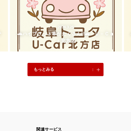
2026.3.25
で
🚗ハイブリット車がたくさん!!🚗 Ｕ－Ｃａ
ｒ北方店
もっとみる
関連サービス