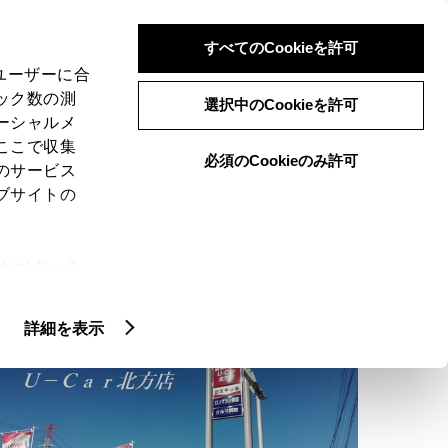
検索
メニュー
ログイン
すべてのCookieを許可
、ユーザーに合
ック数の測
選択中のCookieを許可
ーシャルメ
ここで収集
必須のCookieのみ許可
のサービス
ご購入相談
ブサイトの
ie(クッキ
、設定の変
扱いについ
詳細を表示