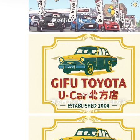
2026.7.4
夏の市🌻 Ｕ－Ｃａｒ北方店😉
2026.6.4
夏の市です🦀 ユーカー北方店