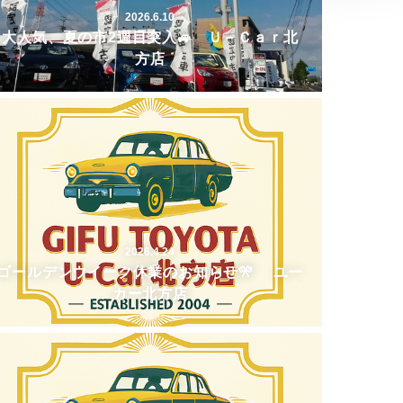
2026.6.10
大人気、夏の市2週目突入🚙 Ｕ－Ｃａｒ北
方店
2026.4.24
ゴールデンウイーク休業のお知らせ🎌 ユー
カー北方店