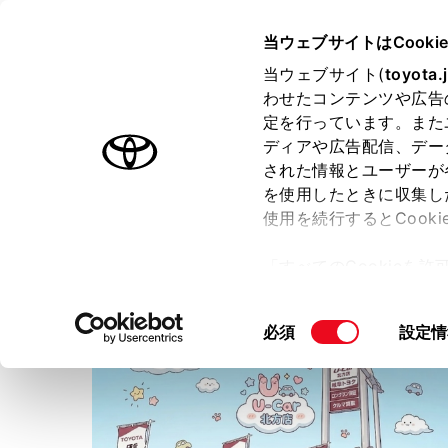
TOYOTA
当ウェブサイトはCooki
当ウェブサイト(
toyota.
わせたコンテンツや広告
ラインアップ
オーナーサポート
トピックス
定を行っています。また
ディアや広告配信、デー
された情報とユーザーが
店舗トップ
ショップブログ
を使用したときに収集し
使用を続行するとCook
ショップブログ
「すべてのCookieを
ー)が保存されることに同
更、同意を撤回したりす
同
必須
設定情
て
」をご覧ください。
意
の
選
択