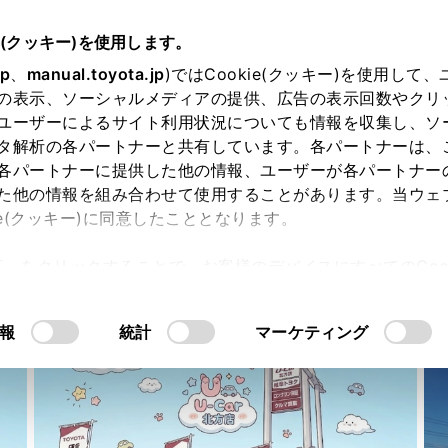
e(クッキー)を使用します。
jp
、
manual.toyota.jp
)ではCookie(クッキー)を使用して
の表示、ソーシャルメディアの提供、広告の表示回数やクリ
ユーザーによるサイト利用状況についても情報を収集し、ソ
タ解析の各パートナーと共有しています。各パートナーは、
各パートナーに提供した他の情報、ユーザーが各パートナー
た他の情報を組み合わせて使用することがあります。当ウェ
ie(クッキー)に同意したこととなります。
許可」をクリックすることで、お客様のデバイスにすべてのCook
意したことになります。Cookie(クッキー)のオプトアウト
るにあたっては、当社の「
Cookie（クッキー）情報の取り
報
統計
マーケティング