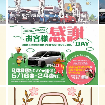
2026.6.18
夏の市最終週🚗 Ｕ－Ｃａｒ北方店
2026.5.12
お客様感謝DAY❤️開催します！！ ユーカ
ー北方店