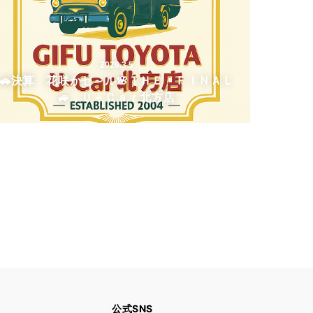
2026.3.5
🚗決算 花咲かセ～ル🌸ＴＨＥ ＦＩＮＡＬ
🚙 Ｕ－Ｃａｒ北方店
公式SNS