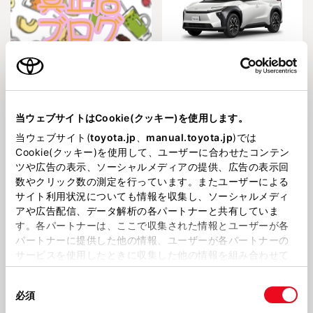
202676
202671
期間延長！🍹 真正店
⚡電気自動車のお悩み🚙 真正店
当ウェブサイトはCookie(クッキー)を使用します。
当ウェブサイト(
toyota.jp
、
manual.toyota.jp
)では
Cookie(クッキー)を使用して、ユーザーに合わせたコンテン
ツや広告の表示、ソーシャルメディアの提供、広告の表示回
数やクリック数の測定を行っています。またユーザーによる
サイト利用状況についても情報を収集し、ソーシャルメディ
アや広告配信、データ解析の各パートナーと共有していま
202668
202663
す。各パートナーは、ここで収集された情報とユーザーが各
💧梅雨の装い☔ 真正店
🚙ダイハツ店イベントの紹介🚙
パートナーに提供した他の情報、ユーザーが各パートナーの
真正店
サービスを使用したときに収集した他の情報を組み合わせて
使用することがあります。当ウェブサイトの使用を続行する
新春ビッグチャンスセール
同
とCookie(クッキー)に同意したこととなります。
必須
意
の