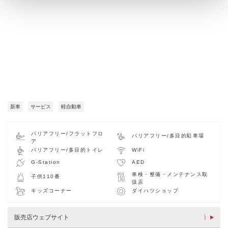
新車
サービス
軽自動車
バリアフリー/フラットフロ
バリアフリー/多目的駐車場
ア
バリアフリー/多目的トイレ
WiFi
G-Station
AED
車検・整備・メンテナンス取
子供110番
扱店
キッズコーナー
ダイハツショップ
販売店ウェブサイト