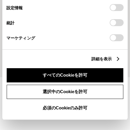
「すべてのCookieを許可」をクリックすることで、お客様の
選
デバイスにすべてのCookie(クッキー)が保存されることに同
設定情報
択
意したことになります。Cookie(クッキー)のオプトアウト、
設定の変更、同意を撤回したりするにあたっては、当社の
統計
「
Cookie（クッキー）情報の取り扱いについて
」をご覧くだ
2026523
202617
さい。
🍹新ドリンクメニュー🍹 真正店
🎍新春ビッグチャンスセール🎍ー
マーケティング
真正店－
詳細を表示
もっとみる
すべてのCookieを許可
施設情報・サービス
選択中のCookieを許可
必須のCookieのみ許可