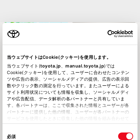
当ウェブサイトはCookie(クッキー)を使用します。
当ウェブサイト(
toyota.jp
、
manual.toyota.jp
)では
Cookie(クッキー)を使用して、ユーザーに合わせたコンテン
202683
202677
夏季休業のお知らせ
夏休み前のご準備に。ご家族の安
ツや広告の表示、ソーシャルメディアの提供、広告の表示回
心を支えるJAFがおすすめです
数やクリック数の測定を行っています。またユーザーによる
サイト利用状況についても情報を収集し、ソーシャルメディ
アや広告配信、データ解析の各パートナーと共有していま
す。各パートナーは、ここで収集された情報とユーザーが各
パートナーに提供した他の情報、ユーザーが各パートナーの
サービスを使用したときに収集した他の情報を組み合わせて
使用することがあります。当ウェブサイトの使用を続行する
同
とCookie(クッキー)に同意したこととなります。
必須
意