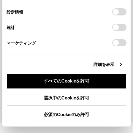
の
「すべてのCookieを許可」をクリックすることで、お客様の
2026210
202615
オートマチックオイルの交換オス
2026年新春初売りフェア開催中
選
デバイスにすべてのCookie(クッキー)が保存されることに同
設定情報
スメです！
です‼
択
意したことになります。Cookie(クッキー)のオプトアウト、
設定の変更、同意を撤回したりするにあたっては、当社の
統計
「
Cookie（クッキー）情報の取り扱いについて
」をご覧くだ
さい。
マーケティング
詳細を表示
20251216
2025114
静岡県立御殿場特別支援学校様か
タイヤフェア開催中です‼
すべてのCookieを許可
ら素敵な作品をお借りしました！
選択中のCookieを許可
もっとみる
必須のCookieのみ許可