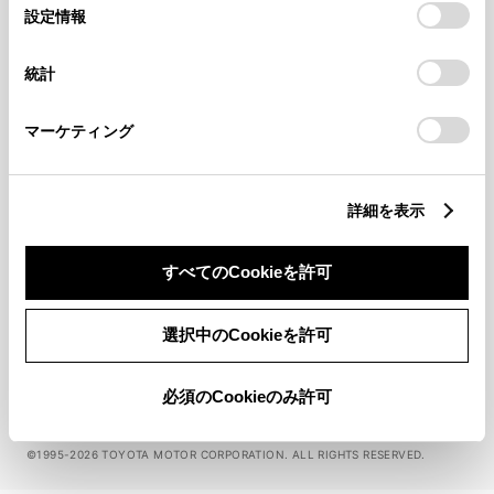
選
デバイスにすべてのCookie(クッキー)が保存されることに同
設定情報
択
関連サービス
意したことになります。Cookie(クッキー)のオプトアウト、
設定の変更、同意を撤回したりするにあたっては、当社の
統計
「
Cookie（クッキー）情報の取り扱いについて
」をご覧くだ
さい。
公式SNS
マーケティング
LINE
X
Facebook
YouTube
Instagram
トヨタイムズ
詳細を表示
TOYOTA Mail Magazine
すべてのCookieを許可
登録はこちら
選択中のCookieを許可
サイトマップ
サイト利用について
個人情報の取扱いについて
TOYOTAアカウント利用規約
反社会的勢力に対する基本方針
企業情報
必須のCookieのみ許可
リコール情報
©1995-2026 TOYOTA MOTOR CORPORATION. ALL RIGHTS RESERVED.