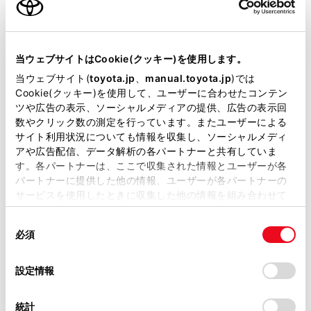
エンジンタイプ
ハイブリッド
駆動方式
2WD FF
当ウェブサイトはCookie(クッキー)を使用します。
当ウェブサイト(
toyota.jp
、
manual.toyota.jp
)では
即時予約
Cookie(クッキー)を使用して、ユーザーに合わせたコンテン
ツや広告の表示、ソーシャルメディアの提供、広告の表示回
数やクリック数の測定を行っています。またユーザーによる
サイト利用状況についても情報を収集し、ソーシャルメディ
アや広告配信、データ解析の各パートナーと共有していま
す。各パートナーは、ここで収集された情報とユーザーが各
パートナーに提供した他の情報、ユーザーが各パートナーの
施設情報・サービス
サービスを使用したときに収集した他の情報を組み合わせて
使用することがあります。当ウェブサイトの使用を続行する
同
とCookie(クッキー)に同意したこととなります。
必須
意
の
「すべてのCookieを許可」をクリックすることで、お客様の
選
デバイスにすべてのCookie(クッキー)が保存されることに同
設定情報
択
意したことになります。Cookie(クッキー)のオプトアウト、
設定の変更、同意を撤回したりするにあたっては、当社の
統計