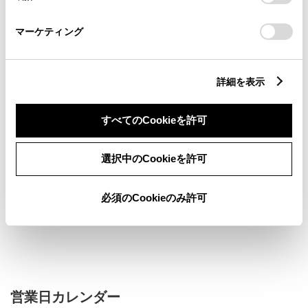
「
Cookie（クッキー）情報の取り扱いについて
」をご覧くだ
さい。
マーケティング
詳細を表示
すべてのCookieを許可
新車
中古車
サービス
軽自動車
選択中のCookieを許可
フリードリンク
G-Station
キッズコーナー
喫煙コーナー
必須のCookieのみ許可
販売店ウェブサイト
営業日カレンダー