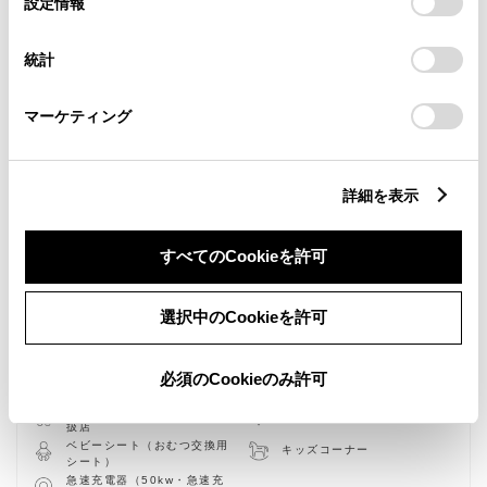
設定情報
択
意したことになります。Cookie(クッキー)のオプトアウト、
設定の変更、同意を撤回したりするにあたっては、当社の
統計
「
Cookie（クッキー）情報の取り扱いについて
」をご覧くだ
さい。
マーケティング
詳細を表示
新車
中古車
サービス
軽自動車
すべてのCookieを許可
バリアフリー/フラットフロ
授乳室
ア
バリアフリー/多目的駐車場
バリアフリー/多目的トイレ
選択中のCookieを許可
フリードリンク
WiFi
G-Station
自動洗車機
必須のCookieのみ許可
AED
子供110番
車検・整備・メンテナンス取
介助専門士のいるお店
扱店
ベビーシート（おむつ交換用
キッズコーナー
シート）
急速充電器（50kw・急速充