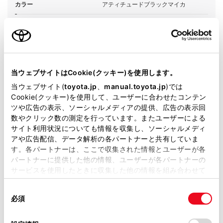
カラー
アティチュードブラックマイカ
エンジンタイプ
ハイブリッド
駆動方式
E-Four
即時予約
当ウェブサイトはCookie(クッキー)を使用します。
当ウェブサイト(
toyota.jp
、
manual.toyota.jp
)では
Cookie(クッキー)を使用して、ユーザーに合わせたコンテン
ツや広告の表示、ソーシャルメディアの提供、広告の表示回
数やクリック数の測定を行っています。またユーザーによる
サイト利用状況についても情報を収集し、ソーシャルメディ
アや広告配信、データ解析の各パートナーと共有していま
施設情報・サービス
す。各パートナーは、ここで収集された情報とユーザーが各
パートナーに提供した他の情報、ユーザーが各パートナーの
サービスを使用したときに収集した他の情報を組み合わせて
使用することがあります。当ウェブサイトの使用を続行する
同
とCookie(クッキー)に同意したこととなります。
必須
意
の
「すべてのCookieを許可」をクリックすることで、お客様の
選
デバイスにすべてのCookie(クッキー)が保存されることに同