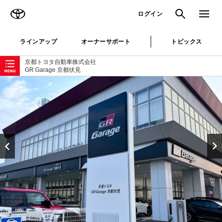
TOYOTA
検索
メニュ
ログイン
ラインアップ
オーナーサポート
トピックス
ローカルナビゲーション
京都トヨタ自動車株式会社
GR Garage 京都伏見