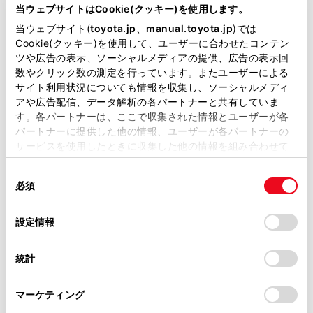
当ウェブサイトはCookie(クッキー)を使用します。
エンジンタイプ
ハイブリッド
当ウェブサイト(
toyota.jp
、
manual.toyota.jp
)では
駆動方式
2WD FF
Cookie(クッキー)を使用して、ユーザーに合わせたコンテン
ツや広告の表示、ソーシャルメディアの提供、広告の表示回
数やクリック数の測定を行っています。またユーザーによる
試乗予約
サイト利用状況についても情報を収集し、ソーシャルメディ
アや広告配信、データ解析の各パートナーと共有していま
す。各パートナーは、ここで収集された情報とユーザーが各
パートナーに提供した他の情報、ユーザーが各パートナーの
サービスを使用したときに収集した他の情報を組み合わせて
使用することがあります。当ウェブサイトの使用を続行する
施設情報・サービス
同
とCookie(クッキー)に同意したこととなります。
必須
意
の
「すべてのCookieを許可」をクリックすることで、お客様の
選
デバイスにすべてのCookie(クッキー)が保存されることに同
設定情報
択
意したことになります。Cookie(クッキー)のオプトアウト、
設定の変更、同意を撤回したりするにあたっては、当社の
統計
「
Cookie（クッキー）情報の取り扱いについて
」をご覧くだ
さい。
マーケティング