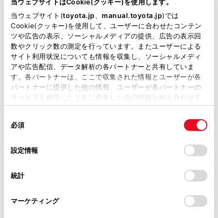
当ウェブサイトはCookie(クッキー)を使用します。
エンジンタイプ
BEV
当ウェブサイト(
toyota.jp
、
manual.toyota.jp
)では
Cookie(クッキー)を使用して、ユーザーに合わせたコンテン
駆動方式
FWD
ツや広告の表示、ソーシャルメディアの提供、広告の表示回
数やクリック数の測定を行っています。またユーザーによる
サイト利用状況についても情報を収集し、ソーシャルメディ
試乗予約
アや広告配信、データ解析の各パートナーと共有していま
す。各パートナーは、ここで収集された情報とユーザーが各
パートナーに提供した他の情報、ユーザーが各パートナーの
サービスを使用したときに収集した他の情報を組み合わせて
施設情報・サービス
使用することがあります。当ウェブサイトの使用を続行する
同
とCookie(クッキー)に同意したこととなります。
必須
意
の
「すべてのCookieを許可」をクリックすることで、お客様の
選
デバイスにすべてのCookie(クッキー)が保存されることに同
設定情報
択
意したことになります。Cookie(クッキー)のオプトアウト、
設定の変更、同意を撤回したりするにあたっては、当社の
統計
「
Cookie（クッキー）情報の取り扱いについて
」をご覧くだ
さい。
マーケティング