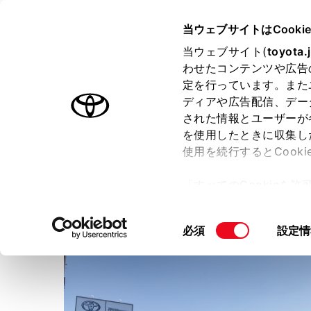
TOYOTA
当ウェブサイトはCooki
当ウェブサイト(
toyota.
わせたコンテンツや広告
ラインアップ
オーナーサポート
トピックス
定を行っています。また
ディアや広告配信、デー
された情報とユーザーが
店舗トップ
を使用したときに収集し
使用を続行するとCook
大阪トヨペット株式会社
寝
「すべてのCookieを
ー)が保存されることに同
更、同意を撤回したりす
同
必須
設定情
て
」をご覧ください。
意
の
選
択