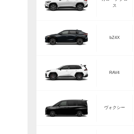
ス
bZ4X
RAV4
ヴォクシー