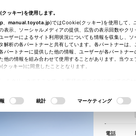
e(クッキー)を使用します。
jp
、
manual.toyota.jp
)ではCookie(クッキー)を使用して
の表示、ソーシャルメディアの提供、広告の表示回数やクリ
ユーザーによるサイト利用状況についても情報を収集し、ソ
タ解析の各パートナーと共有しています。各パートナーは、
各パートナーに提供した他の情報、ユーザーが各パートナー
た他の情報を組み合わせて使用することがあります。当ウェ
ie(クッキー)に同意したこととなります。
屋川店
許可」をクリックすることで、お客様のデバイスにすべてのCook
意したことになります。Cookie(クッキー)のオプトアウト
るにあたっては、当社の「
Cookie（クッキー）情報の取り
報
統計
マーケティング
住所
電話