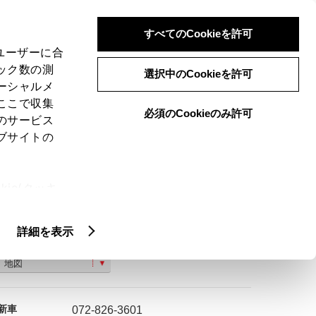
検索
メニュー
ログイン
すべてのCookieを許可
、ユーザーに合
ック数の測
選択中のCookieを許可
ーシャルメ
ここで収集
必須のCookieのみ許可
のサービス
ご購入相談
ブサイトの
ie(クッキ
、設定の変
扱いについ
詳細を表示
寝屋川市石津元町１５−２５
地図
新車
072-826-3601