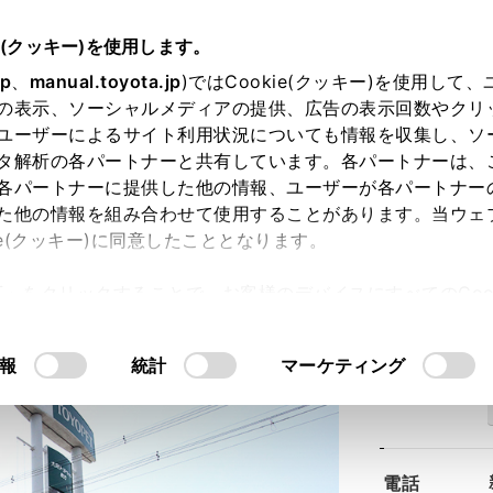
e(クッキー)を使用します。
jp
、
manual.toyota.jp
)ではCookie(クッキー)を使用して
の表示、ソーシャルメディアの提供、広告の表示回数やクリ
ユーザーによるサイト利用状況についても情報を収集し、ソ
タ解析の各パートナーと共有しています。各パートナーは、
各パートナーに提供した他の情報、ユーザーが各パートナー
た他の情報を組み合わせて使用することがあります。当ウェ
ie(クッキー)に同意したこととなります。
方店
許可」をクリックすることで、お客様のデバイスにすべてのCook
意したことになります。Cookie(クッキー)のオプトアウト
るにあたっては、当社の「
Cookie（クッキー）情報の取り
報
統計
マーケティング
住所
電話