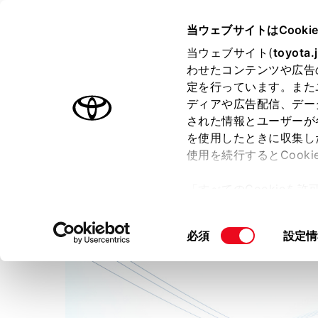
TOYOTA
当ウェブサイトはCooki
当ウェブサイト(
toyota.
わせたコンテンツや広告
ラインアップ
オーナーサポート
トピックス
定を行っています。また
ディアや広告配信、デー
された情報とユーザーが
店舗トップ
を使用したときに収集し
使用を続行するとCook
大阪トヨペット株式会社
枚
「すべてのCookieを
ー)が保存されることに同
更、同意を撤回したりす
同
必須
設定情
て
」をご覧ください。
意
の
選
択