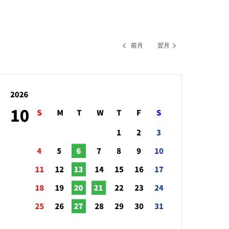
前月
翌月