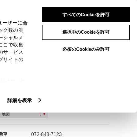
検索
メニュー
ログイン
すべてのCookieを許可
、ユーザーに合
ック数の測
選択中のCookieを許可
ーシャルメ
ここで収集
必須のCookieのみ許可
のサービス
ご購入相談
ブサイトの
ie(クッキ
、設定の変
扱いについ
詳細を表示
枚方市田口４−１−５
地図
新車
072-848-7123