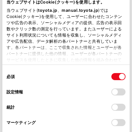
当ウェブサイトはCookie(クッキー)を使用します。
当ウェブサイト(
toyota.jp
、
manual.toyota.jp
)では
エンジンタイプ
ハイブリッド
Cookie(クッキー)を使用して、ユーザーに合わせたコンテン
ツや広告の表示、ソーシャルメディアの提供、広告の表示回
駆動方式
2WD FF
数やクリック数の測定を行っています。またユーザーによる
サイト利用状況についても情報を収集し、ソーシャルメディ
試乗予約
アや広告配信、データ解析の各パートナーと共有していま
す。各パートナーは、ここで収集された情報とユーザーが各
パートナーに提供した他の情報、ユーザーが各パートナーの
サービスを使用したときに収集した他の情報を組み合わせて
施設情報・サービス
使用することがあります。当ウェブサイトの使用を続行する
同
とCookie(クッキー)に同意したこととなります。
必須
意
の
「すべてのCookieを許可」をクリックすることで、お客様の
選
デバイスにすべてのCookie(クッキー)が保存されることに同
設定情報
択
意したことになります。Cookie(クッキー)のオプトアウト、
設定の変更、同意を撤回したりするにあたっては、当社の
統計
「
Cookie（クッキー）情報の取り扱いについて
」をご覧くだ
さい。
マーケティング