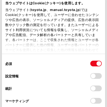
カラー
ブラック
当ウェブサイトはCookie(クッキー)を使用します。
当ウェブサイト(
toyota.jp
、
manual.toyota.jp
)では
エンジンタイプ
ハイブリッド
Cookie(クッキー)を使用して、ユーザーに合わせたコンテン
ツや広告の表示、ソーシャルメディアの提供、広告の表示回
駆動方式
2WD FF
数やクリック数の測定を行っています。またユーザーによる
サイト利用状況についても情報を収集し、ソーシャルメディ
試乗予約
アや広告配信、データ解析の各パートナーと共有していま
す。各パートナーは、ここで収集された情報とユーザーが各
パートナーに提供した他の情報、ユーザーが各パートナーの
サービスを使用したときに収集した他の情報を組み合わせて
使用することがあります。当ウェブサイトの使用を続行する
施設情報・サービス
同
とCookie(クッキー)に同意したこととなります。
必須
意
の
「すべてのCookieを許可」をクリックすることで、お客様の
選
デバイスにすべてのCookie(クッキー)が保存されることに同
設定情報
択
意したことになります。Cookie(クッキー)のオプトアウト、
設定の変更、同意を撤回したりするにあたっては、当社の
統計
「
Cookie（クッキー）情報の取り扱いについて
」をご覧くだ
さい。
マーケティング