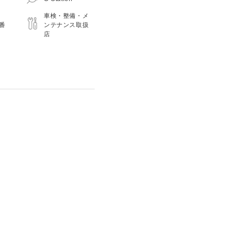
車検・整備・メ
0番
ンテナンス取扱
店