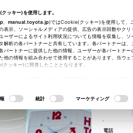
e(クッキー)を使用します。
jp
、
manual.toyota.jp
)ではCookie(クッキー)を使用して
の表示、ソーシャルメディアの提供、広告の表示回数やクリ
ユーザーによるサイト利用状況についても情報を収集し、ソ
タ解析の各パートナーと共有しています。各パートナーは、
各パートナーに提供した他の情報、ユーザーが各パートナー
た他の情報を組み合わせて使用することがあります。当ウェ
ie(クッキー)に同意したこととなります。
戸店
許可」をクリックすることで、お客様のデバイスにすべてのCook
意したことになります。Cookie(クッキー)のオプトアウト
るにあたっては、当社の「
Cookie（クッキー）情報の取り
報
統計
マーケティング
住所
電話