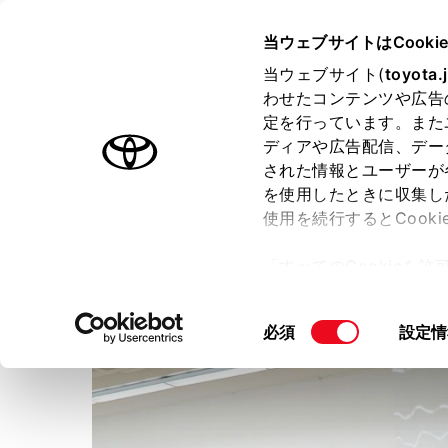
TOYOTA
当ウェブサイトはCooki
当ウェブサイト(
toyota.
わせたコンテンツや広告
ラインアップ
オーナーサポート
トピックス
定を行っています。また
ディアや広告配信、デー
された情報とユーザーが
店舗トップ
ショップブログ
を使用したときに収集し
使用を続行するとCook
兵庫トヨタ自動車株式会社
神
「すべてのCookieを
ー)が保存されることに同
更、同意を撤回したりす
同
必須
設定情
て
」をご覧ください。
意
の
選
択