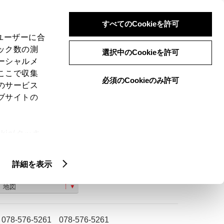
検索
メニュー
ログイン
すべてのCookieを許可
、ユーザーに合
ック数の測
選択中のCookieを許可
ーシャルメ
ここで収集
必須のCookieのみ許可
のサービス
ご購入相談
ブサイトの
ie(クッキ
、設定の変
扱いについ
詳細を表示
神戸市長田区北町２丁目５
地図
078-576-5261
078-576-5261