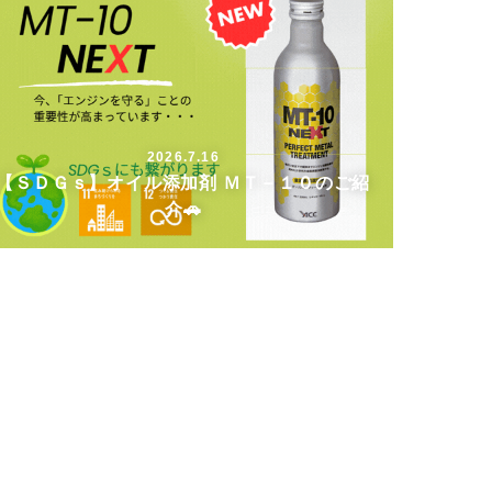
2026.7.16
【ＳＤＧｓ】オイル添加剤 ＭＴ－１０のご紹
介🚗