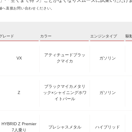
」·「空くまで待つ」ことがなくなりスムーズに試乗いただけ
舗へ直接お問い合わせください。
グレード
カラー
エンジンタイプ
駆
アティチュードブラッ
VX
ガソリン
クマイカ
ブラックマイカメタリ
Z
ック×シャイニングホワ
ガソリン
イトパール
HYBRID Z Premier
プレシャスメタル
ハイブリッド
7人乗り