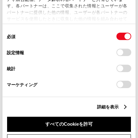
す。各パートナーは、ここで収集された情報とユーザーが各
パートナーに提供した他の情報、ユーザーが各パートナーの
サービスを使用したときに収集した他の情報を組み合わせて
使用することがあります。当ウェブサイトの使用を続行する
同
とCookie(クッキー)に同意したこととなります。
必須
意
の
「すべてのCookieを許可」をクリックすることで、お客様の
選
デバイスにすべてのCookie(クッキー)が保存されることに同
設定情報
新車
中古車
サービス
軽自動車
択
意したことになります。Cookie(クッキー)のオプトアウト、
設定の変更、同意を撤回したりするにあたっては、当社の
統計
WiFi
子供110番
「
Cookie（クッキー）情報の取り扱いについて
」をご覧くだ
車検・整備・メンテナンス取
ベビーシート（おむつ交換用
さい。
扱店
シート）
マーケティング
キッズコーナー
販売店ウェブサイト
詳細を表示
すべてのCookieを許可