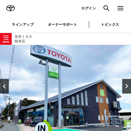
TOYOTA
検索
メニュ
ログイン
ラインアップ
オーナーサポート
トピックス
ローカルナビゲーション
奈良トヨタ
桜井店