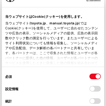
エンジンタイプ
ハイブリッド
当ウェブサイトはCookie(クッキー)を使用します。
駆動方式
2WD FF
当ウェブサイト(
toyota.jp
、
manual.toyota.jp
)では
Cookie(クッキー)を使用して、ユーザーに合わせたコンテン
試乗予約
ツや広告の表示、ソーシャルメディアの提供、広告の表示回
数やクリック数の測定を行っています。またユーザーによる
サイト利用状況についても情報を収集し、ソーシャルメディ
アや広告配信、データ解析の各パートナーと共有していま
す。各パートナーは、ここで収集された情報とユーザーが各
施設情報・サービス
パートナーに提供した他の情報、ユーザーが各パートナーの
サービスを使用したときに収集した他の情報を組み合わせて
使用することがあります。当ウェブサイトの使用を続行する
同
とCookie(クッキー)に同意したこととなります。
必須
意
の
「すべてのCookieを許可」をクリックすることで、お客様の
選
デバイスにすべてのCookie(クッキー)が保存されることに同
設定情報
択
意したことになります。Cookie(クッキー)のオプトアウト、
設定の変更、同意を撤回したりするにあたっては、当社の
統計
「
Cookie（クッキー）情報の取り扱いについて
」をご覧くだ