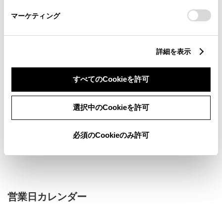
さい。
マーケティング
詳細を表示
新車
中古車
サービス
軽自動車
すべてのCookieを許可
WiFi
G-Station
車検・整備・メンテナンス取
選択中のCookieを許可
キッズコーナー
扱店
必須のCookieのみ許可
販売店ウェブサイト
営業日カレンダー