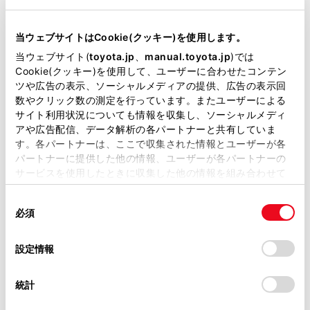
エンジンタイプ
ガソリン
駆動方式
2WD FF
当ウェブサイトはCookie(クッキー)を使用します。
当ウェブサイト(
toyota.jp
、
manual.toyota.jp
)では
Cookie(クッキー)を使用して、ユーザーに合わせたコンテン
試乗予約
ツや広告の表示、ソーシャルメディアの提供、広告の表示回
数やクリック数の測定を行っています。またユーザーによる
サイト利用状況についても情報を収集し、ソーシャルメディ
アや広告配信、データ解析の各パートナーと共有していま
す。各パートナーは、ここで収集された情報とユーザーが各
パートナーに提供した他の情報、ユーザーが各パートナーの
施設情報・サービス
サービスを使用したときに収集した他の情報を組み合わせて
使用することがあります。当ウェブサイトの使用を続行する
同
とCookie(クッキー)に同意したこととなります。
必須
意
の
「すべてのCookieを許可」をクリックすることで、お客様の
選
デバイスにすべてのCookie(クッキー)が保存されることに同
設定情報
択
意したことになります。Cookie(クッキー)のオプトアウト、
設定の変更、同意を撤回したりするにあたっては、当社の
統計
「
Cookie（クッキー）情報の取り扱いについて
」をご覧くだ
さい。