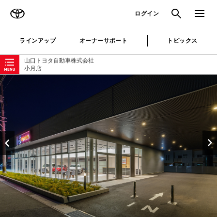
TOYOTA
検索
メニュ
ログイン
ラインアップ
オーナーサポート
トピックス
ローカルナビゲーション
山口トヨタ自動車株式会社
小月店