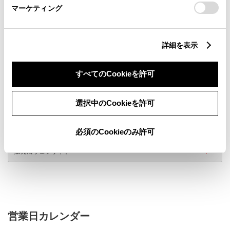
マーケティング
詳細を表示
新車
中古車
サービス
軽自動車
すべてのCookieを許可
WiFi
G-Station
選択中のCookieを許可
車検・整備・メンテナンス取
子供110番
扱店
ペットボトルキャップ回収
キッズコーナー
必須のCookieのみ許可
販売店ウェブサイト
営業日カレンダー