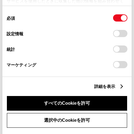
サービスを使用したときに収集した他の情報を組み合わせて
使用することがあります。当ウェブサイトの使用を続行する
同
とCookie(クッキー)に同意したこととなります。
必須
意
の
「すべてのCookieを許可」をクリックすることで、お客様の
選
デバイスにすべてのCookie(クッキー)が保存されることに同
設定情報
択
意したことになります。Cookie(クッキー)のオプトアウト、
設定の変更、同意を撤回したりするにあたっては、当社の
統計
「
Cookie（クッキー）情報の取り扱いについて
」をご覧くだ
さい。
マーケティング
詳細を表示
新車
中古車
サービス
軽自動車
すべてのCookieを許可
キッズルーム
授乳室
バリアフリー/フラットフロ
バリアフリー/多目的駐車場
選択中のCookieを許可
ア
バリアフリー/多目的トイレ
G-Station