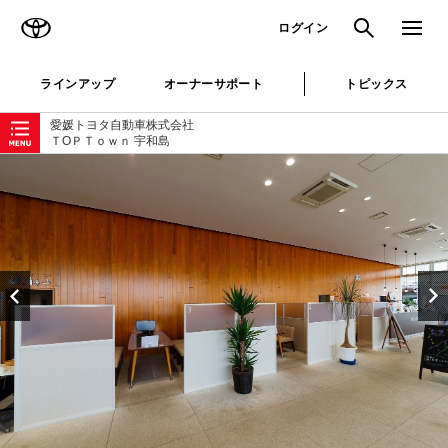
TOYOTA
検索
メニュ
ログイン
ラインアップ
オーナーサポート
トピックス
ローカルナビゲーション
愛媛トヨタ自動車株式会社
ＴOＰＴｏｗｎ 宇和島