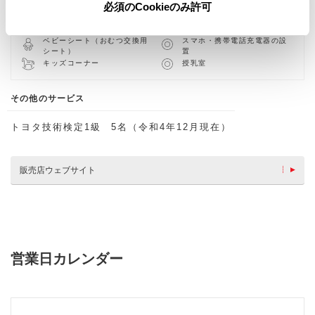
車検・整備・メンテナンス取
AED
必須のCookieのみ許可
扱店
WAX洗車
介助専門士のいるお店
ベビーシート（おむつ交換用
スマホ・携帯電話充電器の設
シート）
置
キッズコーナー
授乳室
その他のサービス
トヨタ技術検定1級 5名（令和4年12月現在）
販売店ウェブサイト
営業日カレンダー