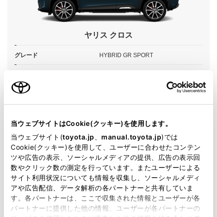
ヤリス クロス
グレード
HYBRID GR SPORT
カラー
マッシブグレー
エンジンタイプ
ハイブリッド
駆動方式
2WD FF
当ウェブサイトはCookie(クッキー)を使用します。
当ウェブサイト(
toyota.jp
、
manual.toyota.jp
)では
試乗予約
Cookie(クッキー)を使用して、ユーザーに合わせたコンテン
ツや広告の表示、ソーシャルメディアの提供、広告の表示回
数やクリック数の測定を行っています。またユーザーによる
サイト利用状況についても情報を収集し、ソーシャルメディ
アや広告配信、データ解析の各パートナーと共有していま
す。各パートナーは、ここで収集された情報とユーザーが各
施設情報・サービス
パートナーに提供した他の情報、ユーザーが各パートナーの