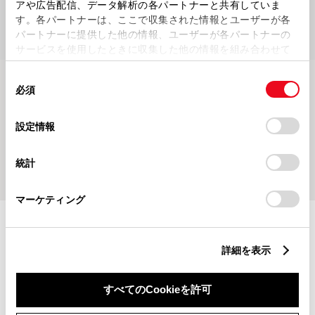
アや広告配信、データ解析の各パートナーと共有していま
す。各パートナーは、ここで収集された情報とユーザーが各
パートナーに提供した他の情報、ユーザーが各パートナーの
サービスを使用したときに収集した他の情報を組み合わせて
使用することがあります。当ウェブサイトの使用を続行する
同
とCookie(クッキー)に同意したこととなります。
必須
意
の
「すべてのCookieを許可」をクリックすることで、お客様の
現在、掲載するブログ記事がございません
選
デバイスにすべてのCookie(クッキー)が保存されることに同
設定情報
択
意したことになります。Cookie(クッキー)のオプトアウト、
設定の変更、同意を撤回したりするにあたっては、当社の
統計
「
Cookie（クッキー）情報の取り扱いについて
」をご覧くだ
さい。
マーケティング
施設情報・サービス
詳細を表示
すべてのCookieを許可