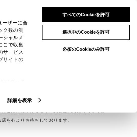
検索
メニュー
ログイン
すべてのCookieを許可
、ユーザーに合
ック数の測
選択中のCookieを許可
ーシャルメ
ここで収集
必須のCookieのみ許可
のサービス
ご購入相談
ブサイトの
ie(クッキ
、設定の変
お引き立てを賜り、厚く御礼申し上げます。那珂川
扱いについ
詳細を表示
皆様に愛される店舗を目指しております。店舗一丸
様のご期待に添えるよう、誠心誠意対応して参りま
来店を心よりお待ちしております。