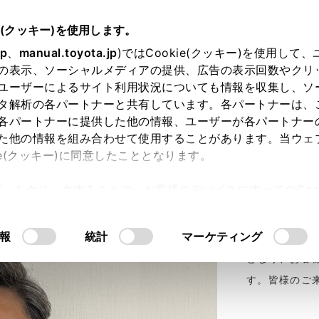
e(クッキー)を使用します。
jp
、
manual.toyota.jp
)ではCookie(クッキー)を使用して
の表示、ソーシャルメディアの提供、広告の表示回数やクリ
ユーザーによるサイト利用状況についても情報を収集し、ソ
タ解析の各パートナーと共有しています。各パートナーは、
各パートナーに提供した他の情報、ユーザーが各パートナー
た他の情報を組み合わせて使用することがあります。当ウェ
ie(クッキー)に同意したこととなります。
許可」をクリックすることで、お客様のデバイスにすべてのCook
意したことになります。Cookie(クッキー)のオプトアウト
平素は格別の
るにあたっては、当社の「
Cookie（クッキー）情報の取り
報
統計
マーケティング
店は、地域の
となり、お客
す。皆様のご