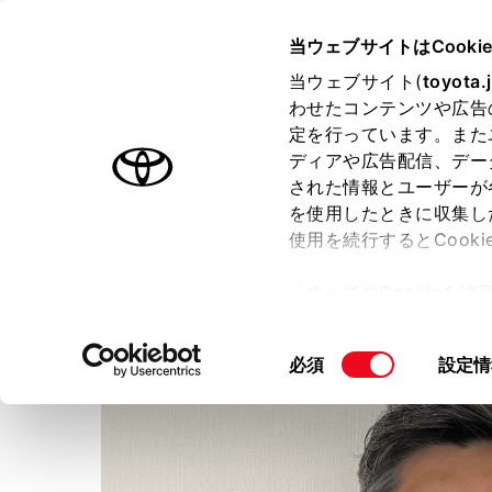
TOYOTA
当ウェブサイトはCooki
当ウェブサイト(
toyota.
わせたコンテンツや広告
ラインアップ
オーナーサポート
トピックス
定を行っています。また
ディアや広告配信、デー
された情報とユーザーが
店舗トップ
スタッフ紹介
を使用したときに収集し
使用を続行するとCook
スタッフ紹介
「すべてのCookieを
ー)が保存されることに同
更、同意を撤回したりす
同
必須
設定情
て
」をご覧ください。
意
の
選
択