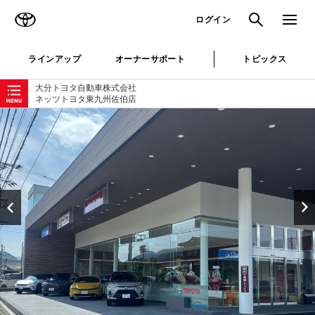
TOYOTA
検索
メニュ
ログイン
ラインアップ
オーナーサポート
トピックス
ローカルナビゲーション
大分トヨタ自動車株式会社
ネッツトヨタ東九州佐伯店