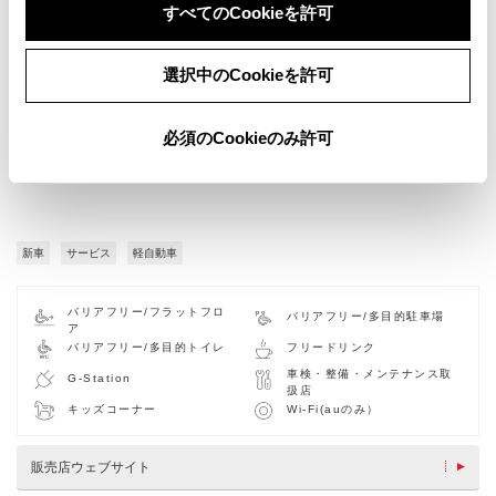
すべてのCookieを許可
選択中のCookieを許可
必須のCookieのみ許可
新車
サービス
軽自動車
バリアフリー/フラットフロ
バリアフリー/多目的駐車場
ア
バリアフリー/多目的トイレ
フリードリンク
車検・整備・メンテナンス取
G-Station
扱店
キッズコーナー
Wi-Fi(auのみ）
販売店ウェブサイト