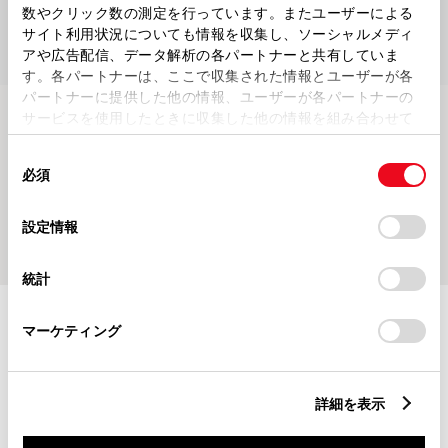
数やクリック数の測定を行っています。またユーザーによる
サイト利用状況についても情報を収集し、ソーシャルメディ
アや広告配信、データ解析の各パートナーと共有していま
す。各パートナーは、ここで収集された情報とユーザーが各
パートナーに提供した他の情報、ユーザーが各パートナーの
サービスを使用したときに収集した他の情報を組み合わせて
使用することがあります。当ウェブサイトの使用を続行する
同
とCookie(クッキー)に同意したこととなります。
現在、掲載するブログ記事がございません
必須
意
の
「すべてのCookieを許可」をクリックすることで、お客様の
選
デバイスにすべてのCookie(クッキー)が保存されることに同
設定情報
択
意したことになります。Cookie(クッキー)のオプトアウト、
設定の変更、同意を撤回したりするにあたっては、当社の
統計
「
Cookie（クッキー）情報の取り扱いについて
」をご覧くだ
さい。
施設情報・サービス
マーケティング
詳細を表示