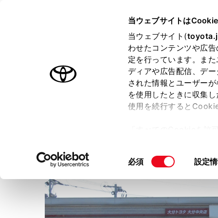
TOYOTA
当ウェブサイトはCooki
当ウェブサイト(
toyota.
わせたコンテンツや広告
ラインアップ
オーナーサポート
トピックス
定を行っています。また
ディアや広告配信、デー
された情報とユーザーが
店舗トップ
を使用したときに収集し
使用を続行するとCook
大分トヨタ自動車株式会社
大
「すべてのCookieを
ー)が保存されることに同
更、同意を撤回したりす
同
必須
設定情
て
」をご覧ください。
意
の
選
択