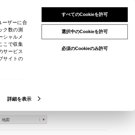
検索
メニュー
ログイン
すべてのCookieを許可
、ユーザーに合
ック数の測
選択中のCookieを許可
ーシャルメ
ここで収集
必須のCookieのみ許可
のサービス
ご購入相談
ブサイトの
ie(クッキ
、設定の変
扱いについ
詳細を表示
分市住吉町２丁目６−２４ 【店舗駐車場】大分市住
町１丁目４－２０
地図