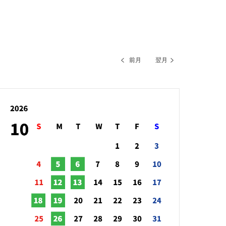
前月
翌月