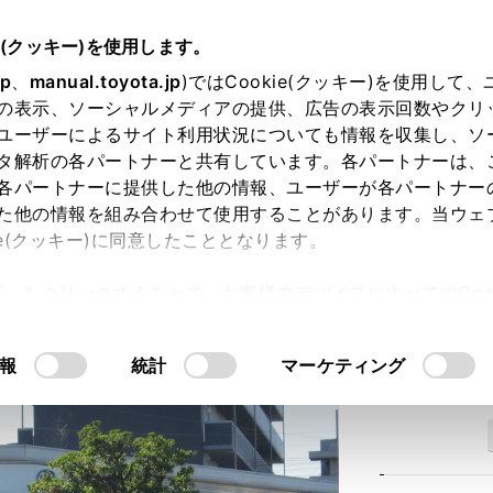
e(クッキー)を使用します。
jp
、
manual.toyota.jp
)ではCookie(クッキー)を使用して
の表示、ソーシャルメディアの提供、広告の表示回数やクリ
ユーザーによるサイト利用状況についても情報を収集し、ソ
タ解析の各パートナーと共有しています。各パートナーは、
各パートナーに提供した他の情報、ユーザーが各パートナー
た他の情報を組み合わせて使用することがあります。当ウェ
ie(クッキー)に同意したこととなります。
分中央店
許可」をクリックすることで、お客様のデバイスにすべてのCook
意したことになります。Cookie(クッキー)のオプトアウト
るにあたっては、当社の「
Cookie（クッキー）情報の取り
報
統計
マーケティング
住所
大
吉