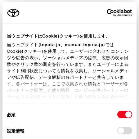
グレード
カスタムG
カラー
ブライトシルバーメタリック
エンジンタイプ
ガソリン
当ウェブサイトはCookie(クッキー)を使用します。
当ウェブサイト(
toyota.jp
、
manual.toyota.jp
)では
駆動方式
4WD
Cookie(クッキー)を使用して、ユーザーに合わせたコンテン
ツや広告の表示、ソーシャルメディアの提供、広告の表示回
数やクリック数の測定を行っています。またユーザーによる
試乗予約
サイト利用状況についても情報を収集し、ソーシャルメディ
アや広告配信、データ解析の各パートナーと共有していま
す。各パートナーは、ここで収集された情報とユーザーが各
パートナーに提供した他の情報、ユーザーが各パートナーの
施設情報・サービス
サービスを使用したときに収集した他の情報を組み合わせて
使用することがあります。当ウェブサイトの使用を続行する
同
とCookie(クッキー)に同意したこととなります。
必須
意
の
「すべてのCookieを許可」をクリックすることで、お客様の
選
デバイスにすべてのCookie(クッキー)が保存されることに同
設定情報
択
意したことになります。Cookie(クッキー)のオプトアウト、