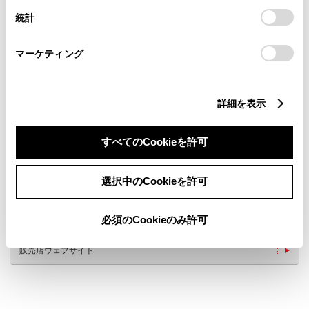
設定の変更、同意を撤回したりするにあたっては、当社の
統計
「
Cookie（クッキー）情報の取り扱いについて
」をご覧くだ
さい。
マーケティング
詳細を表示
新車
サービス
軽自動車
すべてのCookieを許可
バリアフリー/多目的駐車場
G-Station
選択中のCookieを許可
車検・整備・メンテナンス取
キッズコーナー
扱店
Wi-Fi(auのみ）
必須のCookieのみ許可
販売店ウェブサイト