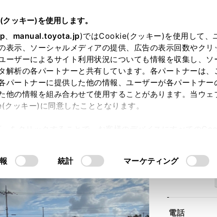
e(クッキー)を使用します。
jp
、
manual.toyota.jp
)ではCookie(クッキー)を使用して
の表示、ソーシャルメディアの提供、広告の表示回数やクリ
ユーザーによるサイト利用状況についても情報を収集し、ソ
タ解析の各パートナーと共有しています。各パートナーは、
各パートナーに提供した他の情報、ユーザーが各パートナー
た他の情報を組み合わせて使用することがあります。当ウェ
ie(クッキー)に同意したこととなります。
ン北谷店
許可」をクリックすることで、お客様のデバイスにすべてのCook
意したことになります。Cookie(クッキー)のオプトアウト
るにあたっては、当社の「
Cookie（クッキー）情報の取り
報
統計
マーケティング
住所
電話