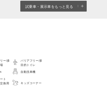
試乗車・展示車をもっと見る
リー/多
バリアフリー/多
車場
目的トイレ
on
自動洗車機
シート
キッズコーナー
つ交換用
）