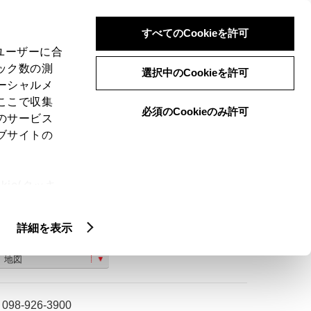
検索
メニュー
ログイン
すべてのCookieを許可
、ユーザーに合
ック数の測
選択中のCookieを許可
ーシャルメ
ここで収集
必須のCookieのみ許可
のサービス
ご購入相談
ブサイトの
ie(クッキ
、設定の変
扱いについ
詳細を表示
沖縄県中頭郡北谷町伊平二丁目９番１６号
地図
098-926-3900