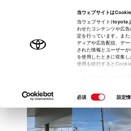
TOYOTA
当ウェブサイトはCooki
当ウェブサイト(
toyota.
わせたコンテンツや広告
ラインアップ
オーナーサポート
トピックス
定を行っています。また
ディアや広告配信、デー
された情報とユーザーが
店舗トップ
を使用したときに収集し
使用を続行するとCook
沖縄トヨタ自動車
トヨタウ
「すべてのCookieを
ー)が保存されることに同
更、同意を撤回したりす
同
必須
設定情
て
」をご覧ください。
意
の
選
択