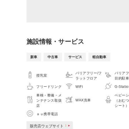
施設情報・サービス
新車
中古車
サービス
軽自動車
バリアフリー/フ
バリアフ
授乳室
ラットフロア
目的駐
フリードリンク
WiFi
G-Stati
車検・整備・メ
ベビー
WAX洗車
ンテナンス取扱
（おむ
店
シート
ａｕ携帯電話
販売店ウェブサイト