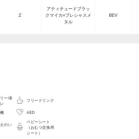
アティチュードブラッ
Z
クマイカ×プレシャスメ
BEV
タル
リー/多
フリードリンク
イレ
車機
AED
ベビーシート
門士のい
（おむつ交換用
シート）