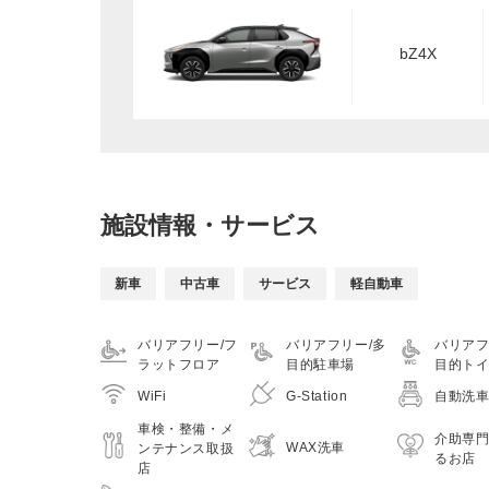
bZ4X
施設情報・サービス
新車
中古車
サービス
軽自動車
バリアフリー/フ
バリアフリー/多
バリアフ
ラットフロア
目的駐車場
目的ト
WiFi
G-Station
自動洗
車検・整備・メ
介助専
WAX洗車
ンテナンス取扱
るお店
店