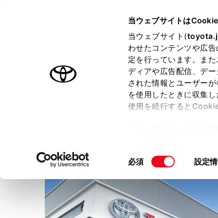
TOYOTA
当ウェブサイトはCooki
当ウェブサイト(
toyota.
わせたコンテンツや広告
ラインアップ
オーナーサポート
トピックス
定を行っています。また
ディアや広告配信、デー
された情報とユーザーが
店舗トップ
を使用したときに収集し
使用を続行するとCook
青森トヨペット株式会社
十
「すべてのCookieを
ー)が保存されることに同
更、同意を撤回したりす
同
必須
設定情
て
」をご覧ください。
意
の
選
択