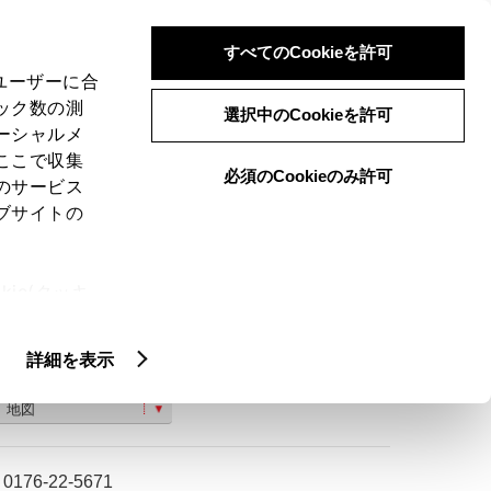
検索
メニュー
ログイン
すべてのCookieを許可
、ユーザーに合
ック数の測
選択中のCookieを許可
ーシャルメ
ここで収集
必須のCookieのみ許可
のサービス
ご購入相談
ブサイトの
ie(クッキ
、設定の変
扱いについ
詳細を表示
青森県十和田市東三番町３８−２３
地図
0176-22-5671