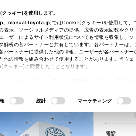
e(クッキー)を使用します。
jp
、
manual.toyota.jp
)ではCookie(クッキー)を使用して
の表示、ソーシャルメディアの提供、広告の表示回数やクリ
ユーザーによるサイト利用状況についても情報を収集し、ソ
タ解析の各パートナーと共有しています。各パートナーは、
各パートナーに提供した他の情報、ユーザーが各パートナー
た他の情報を組み合わせて使用することがあります。当ウェ
ie(クッキー)に同意したこととなります。
和田店
許可」をクリックすることで、お客様のデバイスにすべてのCook
意したことになります。Cookie(クッキー)のオプトアウト
るにあたっては、当社の「
Cookie（クッキー）情報の取り
報
統計
マーケティング
住所
電話