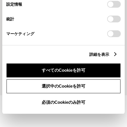
選
デバイスにすべてのCookie(クッキー)が保存されることに同
設定情報
択
意したことになります。Cookie(クッキー)のオプトアウト、
岩手トヨペット
遠野支店
設定の変更、同意を撤回したりするにあたっては、当社の
統計
「
Cookie（クッキー）情報の取り扱いについて
」をご覧くだ
さい。
マーケティング
20251230
2025126
詳細を表示
🎍２０２６新春初売り🎍
⛄年末年始休業のお知らせ⛄
すべてのCookieを許可
もっとみる
選択中のCookieを許可
必須のCookieのみ許可
施設情報・サービス