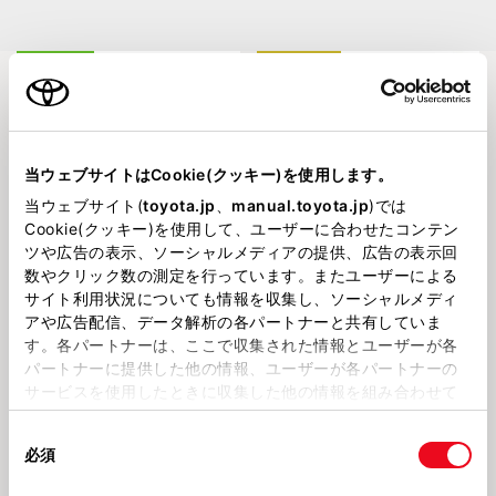
違反防止
ヘッドライト
当ウェブサイトはCookie(クッキー)を使用します。
当ウェブサイト(
toyota.jp
、
manual.toyota.jp
)では
Cookie(クッキー)を使用して、ユーザーに合わせたコンテン
2026718
202659
🌞酷暑の事故防止🌞
☔🐸雨天時の事故防止🐸🌂
ツや広告の表示、ソーシャルメディアの提供、広告の表示回
数やクリック数の測定を行っています。またユーザーによる
サイト利用状況についても情報を収集し、ソーシャルメディ
タイヤ即売会
ながら運転
アや広告配信、データ解析の各パートナーと共有していま
す。各パートナーは、ここで収集された情報とユーザーが各
パートナーに提供した他の情報、ユーザーが各パートナーの
サービスを使用したときに収集した他の情報を組み合わせて
使用することがあります。当ウェブサイトの使用を続行する
同
とCookie(クッキー)に同意したこととなります。
必須
意
2026330
2026218
の
春の訪れ...✨🌸
健康管理で事故防止
「すべてのCookieを許可」をクリックすることで、お客様の