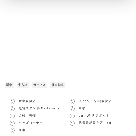
新車
中古車
サービス
軽自動車
新車取扱店
U-car(中古車)取扱店
充電スタンド(G-station)
車検
点検・整備
au Wi-Fiスポット
キッズコーナー
携帯電話販売店 au
廃車