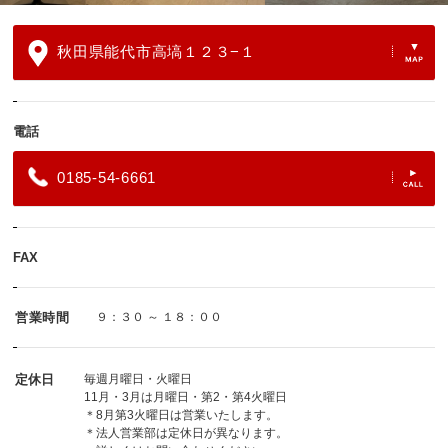
秋田県能代市高塙１２３−１
電話
0185-54-6661
FAX
営業時間
９：３０ ～ １８：００
定休日
毎週月曜日・火曜日
11月・3月は月曜日・第2・第4火曜日
＊8月第3火曜日は営業いたします。
＊法人営業部は定休日が異なります。