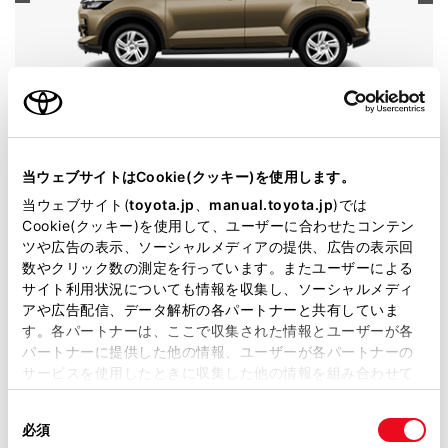
ライズ
グレード
G
当ウェブサイトはCookie(クッキー)を使用します。
カラー
ナチュラルベージュマイカメタリック
当ウェブサイト(
toyota.jp
、
manual.toyota.jp
)では
Cookie(クッキー)を使用して、ユーザーに合わせたコンテン
エンジンタイプ
ガソリン
ツや広告の表示、ソーシャルメディアの提供、広告の表示回
駆動方式
4WD
数やクリック数の測定を行っています。またユーザーによる
サイト利用状況についても情報を収集し、ソーシャルメディ
アや広告配信、データ解析の各パートナーと共有していま
試乗予約
す。各パートナーは、ここで収集された情報とユーザーが各
パートナーに提供した他の情報、ユーザーが各パートナーの
サービスを使用したときに収集した他の情報を組み合わせて
使用することがあります。当ウェブサイトの使用を続行する
同
とCookie(クッキー)に同意したこととなります。
必須
意
施設情報・サービス