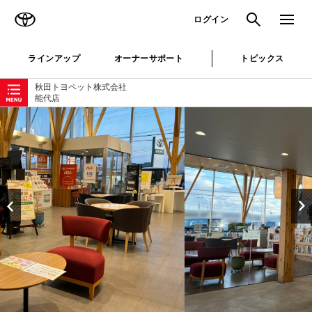
TOYOTA
検索
メニュ
ログイン
ラインアップ
オーナーサポート
トピックス
ローカルナビゲーション
秋田トヨペット株式会社
能代店