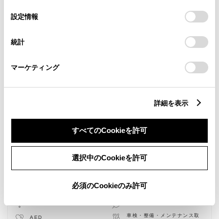
の
「すべてのCookieを許可」をクリックすることで、お客様の
選
デバイスにすべてのCookie(クッキー)が保存されることに同
設定情報
択
意したことになります。Cookie(クッキー)のオプトアウト、
設定の変更、同意を撤回したりするにあたっては、当社の
統計
「
Cookie（クッキー）情報の取り扱いについて
」をご覧くだ
さい。
マーケティング
詳細を表示
すべてのCookieを許可
選択中のCookieを許可
新車
中古車
サービス
軽自動車
必須のCookieのみ許可
授乳室
バリアフリー/多目的トイレ
WiFi
G-Station
車検・整備・メンテナンス取
AED