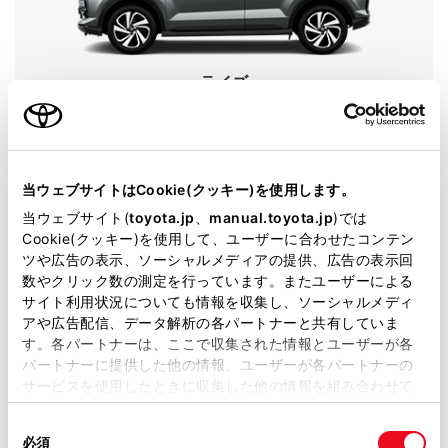
ライズ
グレード
Z
カラー
スムースグレーマイカメタリック
当ウェブサイトはCookie(クッキー)を使用します。
エンジンタイプ
ガソリン
当ウェブサイト(
toyota.jp
、
manual.toyota.jp
)では
Cookie(クッキー)を使用して、ユーザーに合わせたコンテン
駆動方式
4WD
ツや広告の表示、ソーシャルメディアの提供、広告の表示回
数やクリック数の測定を行っています。またユーザーによる
試乗予約
サイト利用状況についても情報を収集し、ソーシャルメディ
アや広告配信、データ解析の各パートナーと共有していま
す。各パートナーは、ここで収集された情報とユーザーが各
パートナーに提供した他の情報、ユーザーが各パートナーの
サービスを使用したときに収集した他の情報を組み合わせて
使用することがあります。当ウェブサイトの使用を続行する
同
とCookie(クッキー)に同意したこととなります。
必須
意