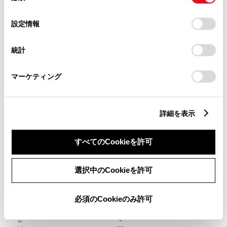
施設情報・サービス
の
「すべてのCookieを許可」をクリックすることで、お客様の
選
デバイスにすべてのCookie(クッキー)が保存されることに同
設定情報
択
意したことになります。Cookie(クッキー)のオプトアウト、
設定の変更、同意を撤回したりするにあたっては、当社の
統計
「
Cookie（クッキー）情報の取り扱いについて
」をご覧くだ
さい。
マーケティング
詳細を表示
すべてのCookieを許可
選択中のCookieを許可
新車
中古車
サービス
軽自動車
必須のCookieのみ許可
授乳室
バリアフリー/多目的駐車場
バリアフリー/多目的トイレ
WiFi