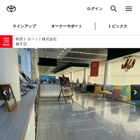
TOYOTA
検索
メニュ
ログイン
ラインアップ
オーナーサポート
トピックス
ローカルナビゲーション
秋田トヨペット株式会社
横手店