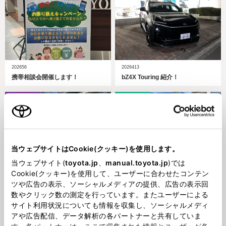
202656
2026413
携帯相談会開催します！
bZ4X Touring 紹介！
春
ＧＲヤリス
当ウェブサイトはCookie(クッキー)を使用します。
当ウェブサイト(
toyota.jp
、
manual.toyota.jp
)では
2026323
2026223
Cookie(クッキー)を使用して、ユーザーに合わせたコンテン
今年も、花壇にお花を植えまし
Ｕ－Ｃａｒ情報
ツや広告の表示、ソーシャルメディアの提供、広告の表示回
た。
数やクリック数の測定を行っています。またユーザーによる
サイト利用状況についても情報を収集し、ソーシャルメディ
狭山支店
狭山支店
アや広告配信、データ解析の各パートナーと共有していま