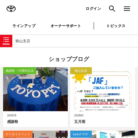
TOYOTA
検索
メニュ
ログイン
ラインアップ
オーナーサポート
トピックス
ローカルナビゲーション
狭山支店
ショップブログ
感謝祭・70周年記念
狭山支店
202676
202663
感謝祭
五月雨
ケータイイベント
bz4xﾂｰﾘﾝｸﾞ