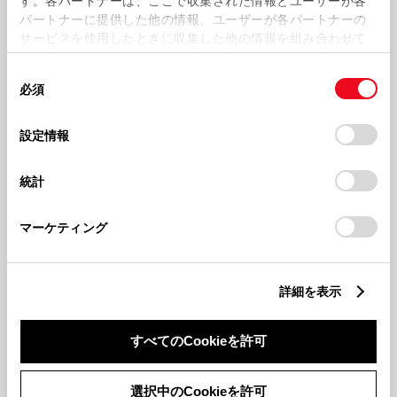
す。各パートナーは、ここで収集された情報とユーザーが各
パートナーに提供した他の情報、ユーザーが各パートナーの
サービスを使用したときに収集した他の情報を組み合わせて
使用することがあります。当ウェブサイトの使用を続行する
同
とCookie(クッキー)に同意したこととなります。
必須
意
2026223
2026129
の
「すべてのCookieを許可」をクリックすることで、お客様の
bZ4X 電気自動車を試乗してみ
カローラスポーツの「スポーツ」
選
デバイスにすべてのCookie(クッキー)が保存されることに同
設定情報
よう🚙
とは...
択
意したことになります。Cookie(クッキー)のオプトアウト、
設定の変更、同意を撤回したりするにあたっては、当社の
狭山支店 年末年始
統計
「
Cookie（クッキー）情報の取り扱いについて
」をご覧くだ
さい。
マーケティング
詳細を表示
20251222
本年も大変お世話になりました✨
すべてのCookieを許可
もっとみる
選択中のCookieを許可