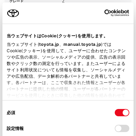
グレード
Z
カラー
プラチナホワイトパールマイカ
エンジンタイプ
ガソリン
当ウェブサイトはCookie(クッキー)を使用します。
駆動方式
2WD FF
当ウェブサイト(
toyota.jp
、
manual.toyota.jp
)では
Cookie(クッキー)を使用して、ユーザーに合わせたコンテン
試乗予約
ツや広告の表示、ソーシャルメディアの提供、広告の表示回
数やクリック数の測定を行っています。またユーザーによる
サイト利用状況についても情報を収集し、ソーシャルメディ
アや広告配信、データ解析の各パートナーと共有していま
す。各パートナーは、ここで収集された情報とユーザーが各
パートナーに提供した他の情報、ユーザーが各パートナーの
施設情報・サービス
サービスを使用したときに収集した他の情報を組み合わせて
使用することがあります。当ウェブサイトの使用を続行する
同
とCookie(クッキー)に同意したこととなります。
必須
意
の
「すべてのCookieを許可」をクリックすることで、お客様の
選
デバイスにすべてのCookie(クッキー)が保存されることに同
設定情報
択
意したことになります。Cookie(クッキー)のオプトアウト、