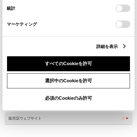
設定の変更、同意を撤回したりするにあたっては、当社の
統計
「
Cookie（クッキー）情報の取り扱いについて
」をご覧くだ
さい。
マーケティング
詳細を表示
新車
サービス
軽自動車
すべてのCookieを許可
キッズルーム
ペットOK
選択中のCookieを許可
WiFi
G-Station
AED
子供110番
必須のCookieのみ許可
車検・整備・メンテナンス取
ベビーシート（おむつ交換用
扱店
シート）
販売店ウェブサイト