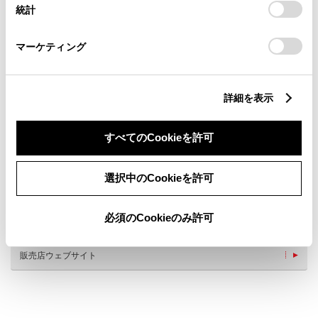
統計
「
Cookie（クッキー）情報の取り扱いについて
」をご覧くだ
さい。
マーケティング
詳細を表示
新車
サービス
軽自動車
すべてのCookieを許可
バリアフリー/多目的駐車場
ペットOK
選択中のCookieを許可
WiFi
G-Station
自動洗車機
AED
車検・整備・メンテナンス取
必須のCookieのみ許可
子供110番
扱店
販売店ウェブサイト