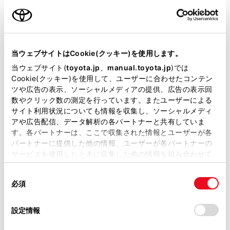
ソリン）
カラー
シルバーマイカメタリック
エンジンタイプ
ガソリン
当ウェブサイトはCookie(クッキー)を使用します。
駆動方式
2WD FR
当ウェブサイト(
toyota.jp
、
manual.toyota.jp
)では
Cookie(クッキー)を使用して、ユーザーに合わせたコンテン
ツや広告の表示、ソーシャルメディアの提供、広告の表示回
展示車
数やクリック数の測定を行っています。またユーザーによる
サイト利用状況についても情報を収集し、ソーシャルメディ
アや広告配信、データ解析の各パートナーと共有していま
す。各パートナーは、ここで収集された情報とユーザーが各
施設情報・サービス
パートナーに提供した他の情報、ユーザーが各パートナーの
サービスを使用したときに収集した他の情報を組み合わせて
使用することがあります。当ウェブサイトの使用を続行する
同
とCookie(クッキー)に同意したこととなります。
必須
意
の
「すべてのCookieを許可」をクリックすることで、お客様の
選
デバイスにすべてのCookie(クッキー)が保存されることに同
設定情報
択
意したことになります。Cookie(クッキー)のオプトアウト、
設定の変更、同意を撤回したりするにあたっては、当社の