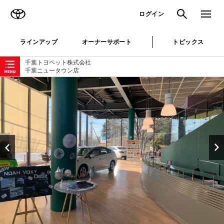
TOYOTA
検索
メニュ
ログイン
ラインアップ
オーナーサポート
トピックス
ローカルナビゲーション
千葉トヨペット株式会社
千葉ニュータウン店