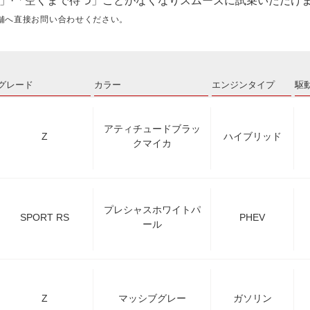
」·「空くまで待つ」ことがなくなりスムーズに試乗いただけ
舗へ直接お問い合わせください。
グレード
カラー
エンジンタイプ
駆
アティチュードブラッ
Z
ハイブリッド
クマイカ
プレシャスホワイトパ
SPORT RS
PHEV
ール
Z
マッシブグレー
ガソリン