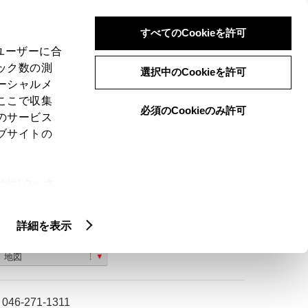
検索
メニュー
ログイン
すべてのCookieを許可
、ユーザーに合
ック数の測
選択中のCookieを許可
ーシャルメ
ここで収集
必須のCookieのみ許可
のサービス
ご購入相談
ブサイトの
ie(クッキ
、設定の変
扱いについ
詳細を表示
神奈川県大和市下鶴間２７９３−１０
地図
046-271-1311