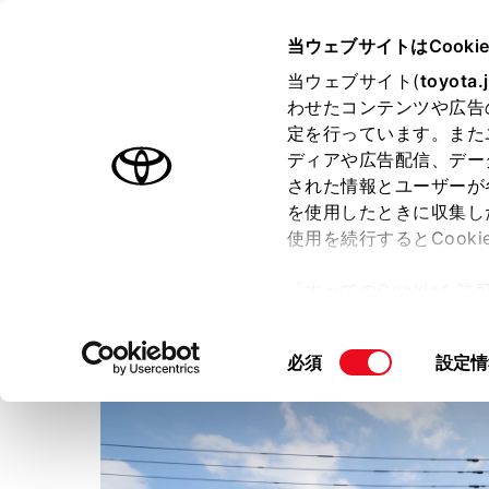
TOYOTA
当ウェブサイトはCooki
当ウェブサイト(
toyota.
わせたコンテンツや広告
ラインアップ
オーナーサポート
トピックス
定を行っています。また
ディアや広告配信、デー
された情報とユーザーが
店舗トップ
を使用したときに収集し
使用を続行するとCook
ウエインズトヨタ神奈川
大
「すべてのCookieを
ー)が保存されることに同
更、同意を撤回したりす
同
必須
設定情
て
」をご覧ください。
意
の
選
択