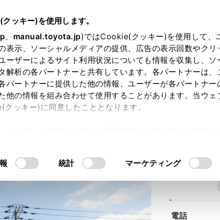
e(クッキー)を使用します。
jp
、
manual.toyota.jp
)ではCookie(クッキー)を使用して
の表示、ソーシャルメディアの提供、広告の表示回数やクリ
ユーザーによるサイト利用状況についても情報を収集し、ソ
タ解析の各パートナーと共有しています。各パートナーは、
各パートナーに提供した他の情報、ユーザーが各パートナー
た他の情報を組み合わせて使用することがあります。当ウェ
ie(クッキー)に同意したこととなります。
和鶴間店
許可」をクリックすることで、お客様のデバイスにすべてのCook
意したことになります。Cookie(クッキー)のオプトアウト
るにあたっては、当社の「
Cookie（クッキー）情報の取り
報
統計
マーケティング
住所
電話