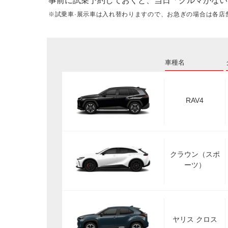
事前に試乗予約しておくと、当日「クルマがない
※試乗車·展示車は入れ替わりますので、お急ぎの場合は各店
車種名
RAV4
クラウン（スポ
ーツ）
ヤリス クロス