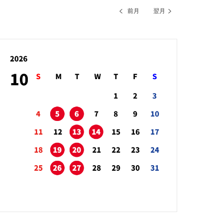
前月
翌月