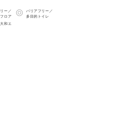
フリー／
バリアフリー／
トフロア
多目的トイレ
・大和エ