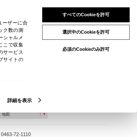
検索
メニュー
ログイン
すべてのCookieを許可
、ユーザーに合
ック数の測
選択中のCookieを許可
ーシャルメ
ここで収集
必須のCookieのみ許可
のサービス
ご購入相談
ブサイトの
ie(クッキ
、設定の変
扱いについ
詳細を表示
神奈川県中郡二宮町二宮１２６４−１１
地図
0463-72-1110