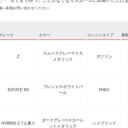
」·「空くまで待つ」ことがなくなりスムーズに試乗いただけ
舗へ直接お問い合わせください。
グレード
カラー
エンジンタイプ
駆
スムースグレーマイカ
Z
ガソリン
メタリック
プレシャスホワイトパ
ESTATE RS
PHEV
ール
ダークグレー×スカーレ
HYBRID Z 7人乗り
ハイブリッド
ットメタリック