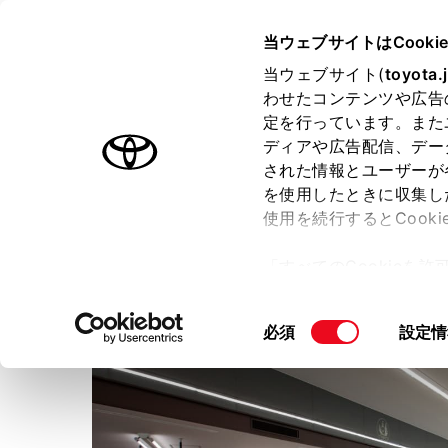
TOYOTA
当ウェブサイトはCooki
当ウェブサイト(
toyota.
わせたコンテンツや広告
ラインアップ
オーナーサポート
トピックス
定を行っています。また
ディアや広告配信、デー
された情報とユーザーが
店舗トップ
を使用したときに収集し
使用を続行するとCook
ウエインズトヨタ神奈川
二
「すべてのCookieを
ー)が保存されることに同
更、同意を撤回したりす
同
必須
設定情
て
」をご覧ください。
意
の
選
択