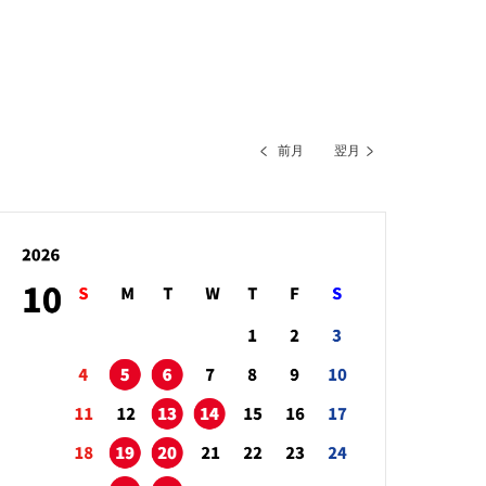
前月
翌月