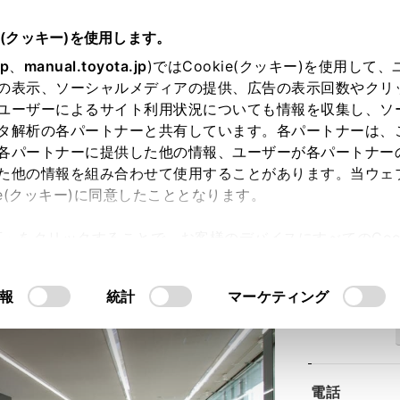
e(クッキー)を使用します。
jp
、
manual.toyota.jp
)ではCookie(クッキー)を使用して
の表示、ソーシャルメディアの提供、広告の表示回数やクリ
ユーザーによるサイト利用状況についても情報を収集し、ソ
タ解析の各パートナーと共有しています。各パートナーは、
各パートナーに提供した他の情報、ユーザーが各パートナー
た他の情報を組み合わせて使用することがあります。当ウェ
ie(クッキー)に同意したこととなります。
宮店
許可」をクリックすることで、お客様のデバイスにすべてのCook
意したことになります。Cookie(クッキー)のオプトアウト
るにあたっては、当社の「
Cookie（クッキー）情報の取り
報
統計
マーケティング
住所
電話