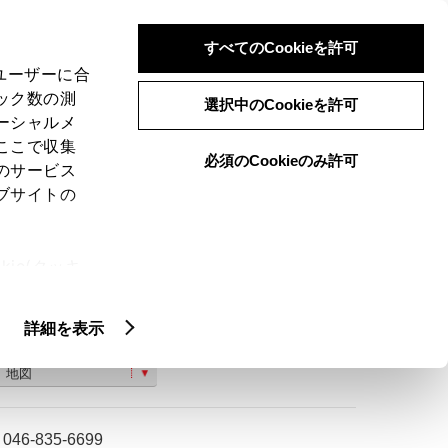
検索
メニュー
ログイン
すべてのCookieを許可
、ユーザーに合
ック数の測
選択中のCookieを許可
ーシャルメ
ここで収集
必須のCookieのみ許可
のサービス
ご購入相談
ブサイトの
ie(クッキ
、設定の変
扱いについ
詳細を表示
神奈川県横須賀市佐原１−１−２
地図
046-835-6699