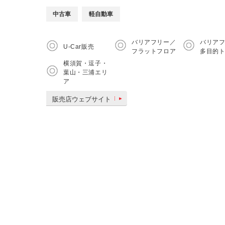
中古車
軽自動車
バリアフリー／
バリア
U-Car販売
フラットフロア
多目的
横須賀・逗子・
葉山・三浦エリ
ア
販売店ウェブサイト