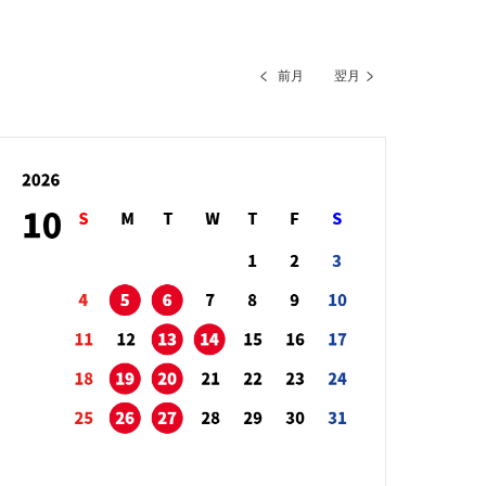
前月
翌月