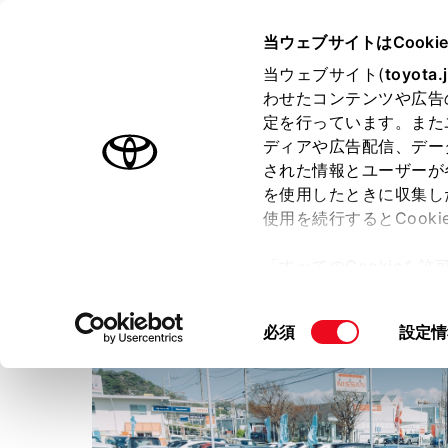
TOYOTA
当ウェブサイトはCooki
当ウェブサイト(
toyota.
わせたコンテンツや広告
ラインアップ
オーナーサポート
トピックス
定を行っています。また
ディアや広告配信、デー
された情報とユーザーが
店舗トップ
を使用したときに収集し
使用を続行するとCook
ウエインズトヨタ神奈川
WE
「すべてのCookieを
ー)が保存されることに同
更、同意を撤回したりす
同
必須
設定情
て
」をご覧ください。
意
の
選
択