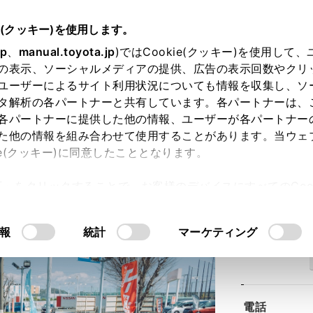
e(クッキー)を使用します。
jp
、
manual.toyota.jp
)ではCookie(クッキー)を使用して
の表示、ソーシャルメディアの提供、広告の表示回数やクリ
ユーザーによるサイト利用状況についても情報を収集し、ソ
タ解析の各パートナーと共有しています。各パートナーは、
各パートナーに提供した他の情報、ユーザーが各パートナー
た他の情報を組み合わせて使用することがあります。当ウェ
ie(クッキー)に同意したこととなります。
INS U-Car 横須賀佐原インター
許可」をクリックすることで、お客様のデバイスにすべてのCook
意したことになります。Cookie(クッキー)のオプトアウト
るにあたっては、当社の「
Cookie（クッキー）情報の取り
報
統計
マーケティング
住所
電話