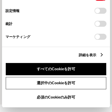
の
「すべてのCookieを許可」をクリックすることで、お客様の
選
デバイスにすべてのCookie(クッキー)が保存されることに同
設定情報
2026613
202661
択
意したことになります。Cookie(クッキー)のオプトアウト、
✨イベントのお知らせです✨
✨スタッフ紹介です✨
設定の変更、同意を撤回したりするにあたっては、当社の
統計
「
Cookie（クッキー）情報の取り扱いについて
」をご覧くだ
電気自動車
新潟トヨペット
さい。
マーケティング
詳細を表示
2026511
2026418
すべてのCookieを許可
🚘電気自動車走行してみました🚘
🌿GWのお知らせ🌿
選択中のCookieを許可
もっとみる
必須のCookieのみ許可