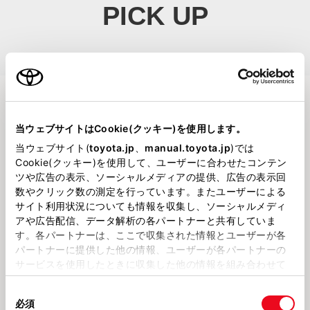
PICK UP
新潟トヨペット
POP
当ウェブサイトはCookie(クッキー)を使用します。
当ウェブサイト(
toyota.jp
、
manual.toyota.jp
)では
Cookie(クッキー)を使用して、ユーザーに合わせたコンテン
ツや広告の表示、ソーシャルメディアの提供、広告の表示回
2026731
202678
数やクリック数の測定を行っています。またユーザーによる
☀️夏季休業のお知らせ＆スタッフ
✨新潟東店イベントの様子✨
サイト利用状況についても情報を収集し、ソーシャルメディ
紹介⛱️
アや広告配信、データ解析の各パートナーと共有していま
す。各パートナーは、ここで収集された情報とユーザーが各
ルーテシア
新入社員
パートナーに提供した他の情報、ユーザーが各パートナーの
サービスを使用したときに収集した他の情報を組み合わせて
使用することがあります。当ウェブサイトの使用を続行する
同
とCookie(クッキー)に同意したこととなります。
必須
意