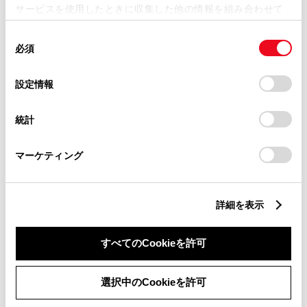
サービスを使用したときに収集した他の情報を組み合わせて
中古車
サービス
軽自動車
使用することがあります。当ウェブサイトの使用を続行する
同
とCookie(クッキー)に同意したこととなります。
必須
バリアフリー/フラットフロ
意
授乳室
ア
の
「すべてのCookieを許可」をクリックすることで、お客様の
バリアフリー/多目的駐車場
バリアフリー/多目的トイレ
選
デバイスにすべてのCookie(クッキー)が保存されることに同
設定情報
WiFi
G-Station
択
意したことになります。Cookie(クッキー)のオプトアウト、
ベビーシート（おむつ交換用
AED
設定の変更、同意を撤回したりするにあたっては、当社の
シート）
統計
「
Cookie（クッキー）情報の取り扱いについて
」をご覧くだ
キッズコーナー
さい。
マーケティング
販売店ウェブサイト
詳細を表示
すべてのCookieを許可
営業日カレンダー
選択中のCookieを許可