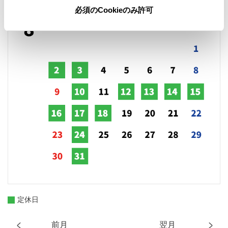
必須のCookieのみ許可
定休日
前月
翌月