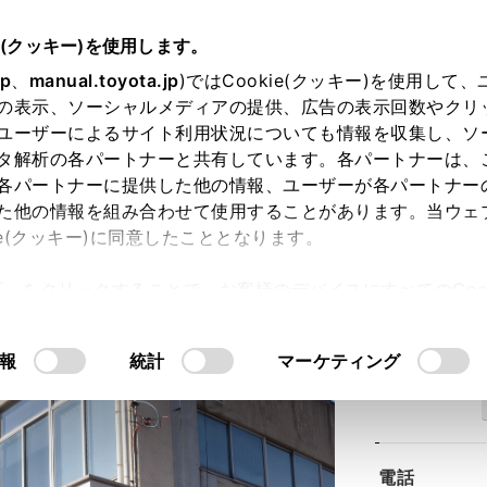
e(クッキー)を使用します。
jp
、
manual.toyota.jp
)ではCookie(クッキー)を使用して
の表示、ソーシャルメディアの提供、広告の表示回数やクリ
ユーザーによるサイト利用状況についても情報を収集し、ソ
タ解析の各パートナーと共有しています。各パートナーは、
各パートナーに提供した他の情報、ユーザーが各パートナー
た他の情報を組み合わせて使用することがあります。当ウェ
ie(クッキー)に同意したこととなります。
武店
許可」をクリックすることで、お客様のデバイスにすべてのCook
意したことになります。Cookie(クッキー)のオプトアウト
るにあたっては、当社の「
Cookie（クッキー）情報の取り
報
統計
マーケティング
住所
電話