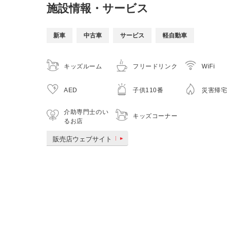
施設情報・サービス
新車
中古車
サービス
軽自動車
キッズルーム
フリードリンク
WiFi
AED
子供110番
災害帰
介助専門士のい
キッズコーナー
るお店
販売店ウェブサイト