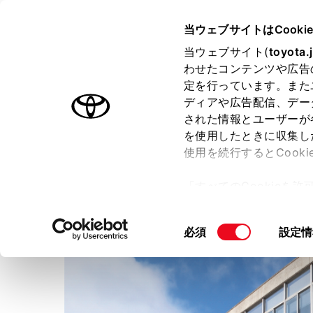
TOYOTA
当ウェブサイトはCooki
当ウェブサイト(
toyota.
わせたコンテンツや広告
ラインアップ
オーナーサポート
トピックス
定を行っています。また
ディアや広告配信、デー
された情報とユーザーが
店舗トップ
を使用したときに収集し
使用を続行するとCook
ＮＴＰ名古屋トヨペット
則
「すべてのCookieを
ー)が保存されることに同
更、同意を撤回したりす
同
必須
設定情
て
」をご覧ください。
意
の
選
択