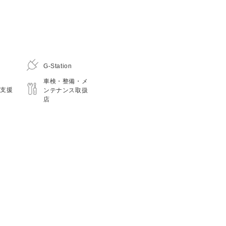
G-Station
車検・整備・メ
宅支援
ンテナンス取扱
店