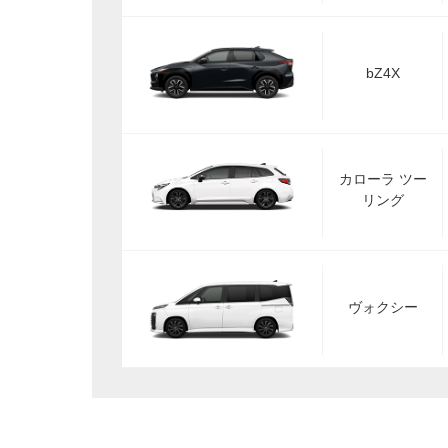
bZ4X
カローラ ツー
リング
ヴォクシー