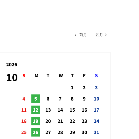
前月
翌月