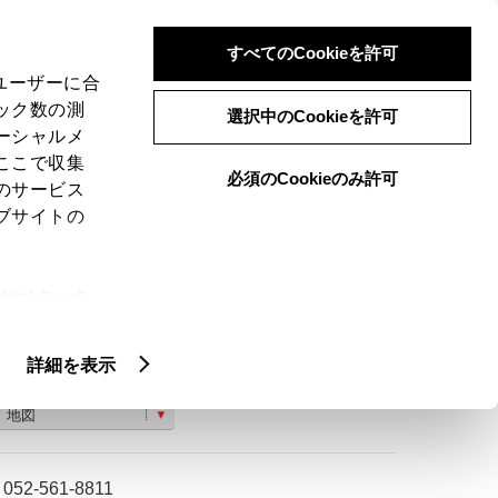
検索
メニュー
ログイン
すべてのCookieを許可
、ユーザーに合
ック数の測
選択中のCookieを許可
ーシャルメ
ここで収集
必須のCookieのみ許可
のサービス
ご購入相談
ブサイトの
ie(クッキ
、設定の変
扱いについ
詳細を表示
愛知県名古屋市西区則武新町４丁目１−２５
地図
052-561-8811