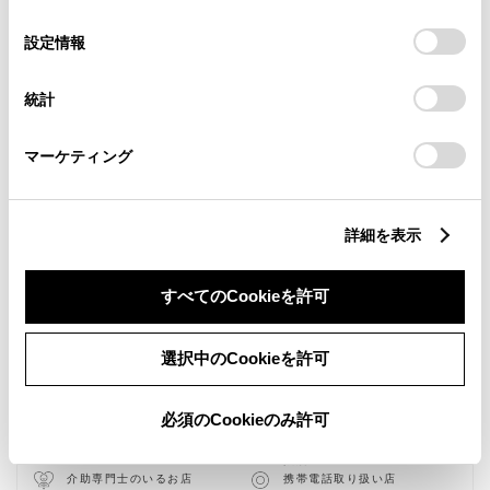
の
「すべてのCookieを許可」をクリックすることで、お客様の
選
デバイスにすべてのCookie(クッキー)が保存されることに同
設定情報
択
意したことになります。Cookie(クッキー)のオプトアウト、
設定の変更、同意を撤回したりするにあたっては、当社の
統計
「
Cookie（クッキー）情報の取り扱いについて
」をご覧くだ
さい。
マーケティング
詳細を表示
新車
中古車
ウェルキャブステーション
サービス
軽自動車
すべてのCookieを許可
キッズルーム
授乳室
バリアフリー/多目的駐車場
バリアフリー/多目的トイレ
選択中のCookieを許可
フリードリンク
WiFi
G-Station
自動洗車機
必須のCookieのみ許可
AED
子供110番
車検・整備・メンテナンス取
災害帰宅支援
扱店
介助専門士のいるお店
携帯電話取り扱い店