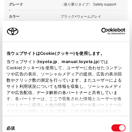
グレード
〈座り乗りタイプ〉 Safety support
カラー
ブラック×ウォームグレイ
エンジンタイプ
BEV
駆動方式
2WD RR
当ウェブサイトはCookie(クッキー)を使用します。
試乗予約
当ウェブサイト(
toyota.jp
、
manual.toyota.jp
)では
Cookie(クッキー)を使用して、ユーザーに合わせたコンテン
ツや広告の表示、ソーシャルメディアの提供、広告の表示回
数やクリック数の測定を行っています。またユーザーによる
サイト利用状況についても情報を収集し、ソーシャルメディ
アや広告配信、データ解析の各パートナーと共有していま
施設情報・サービス
す。各パートナーは、ここで収集された情報とユーザーが各
パートナーに提供した他の情報、ユーザーが各パートナーの
サービスを使用したときに収集した他の情報を組み合わせて
使用することがあります。当ウェブサイトの使用を続行する
同
とCookie(クッキー)に同意したこととなります。
必須
意