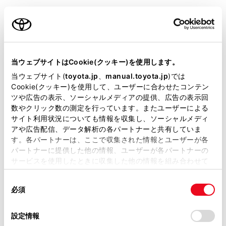
当ウェブサイトはCookie(クッキー)を使用します。
当ウェブサイト(
toyota.jp
、
manual.toyota.jp
)では
Cookie(クッキー)を使用して、ユーザーに合わせたコンテン
中古車
サービス
軽自動車
ツや広告の表示、ソーシャルメディアの提供、広告の表示回
数やクリック数の測定を行っています。またユーザーによる
サイト利用状況についても情報を収集し、ソーシャルメディ
授乳室
WiFi
アや広告配信、データ解析の各パートナーと共有していま
G-Station
AED
す。各パートナーは、ここで収集された情報とユーザーが各
車検・整備・メンテナンス取
福祉車両取扱店
パートナーに提供した他の情報、ユーザーが各パートナーの
扱店
サービスを使用したときに収集した他の情報を組み合わせて
保険
バリアフリー駐車場
使用することがあります。当ウェブサイトの使用を続行する
中古車取扱店
同
とCookie(クッキー)に同意したこととなります。
必須
意
販売店ウェブサイト
の
「すべてのCookieを許可」をクリックすることで、お客様の
選
デバイスにすべてのCookie(クッキー)が保存されることに同
設定情報
択
意したことになります。Cookie(クッキー)のオプトアウト、