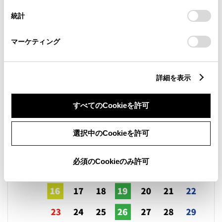
設定の変更、同意を撤回したりするにあたっては、当社の
統計
「
Cookie（クッキー）情報の取り扱いについて
」をご覧くだ
さい。
営業日カレンダー
マーケティング
詳細を表示
すべてのCookieを許可
選択中のCookieを許可
必須のCookieのみ許可