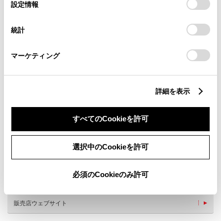
選
デバイスにすべてのCookie(クッキー)が保存されることに同
設定情報
択
意したことになります。Cookie(クッキー)のオプトアウト、
設定の変更、同意を撤回したりするにあたっては、当社の
統計
「
Cookie（クッキー）情報の取り扱いについて
」をご覧くだ
さい。
マーケティング
詳細を表示
新車
サービス
軽自動車
すべてのCookieを許可
キッズルーム
授乳室
選択中のCookieを許可
ペットOK
フリードリンク
WiFi
自動洗車機
必須のCookieのみ許可
車検・整備・メンテナンス取
子供110番
扱店
販売店ウェブサイト