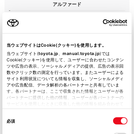
アルファード
グレード
HYBRID Z
カラー
ブラック
エンジンタイプ
ハイブリッド
当ウェブサイトはCookie(クッキー)を使用します。
当ウェブサイト(
toyota.jp
、
manual.toyota.jp
)では
駆動方式
2WD FF
Cookie(クッキー)を使用して、ユーザーに合わせたコンテン
ツや広告の表示、ソーシャルメディアの提供、広告の表示回
展示車
数やクリック数の測定を行っています。またユーザーによる
サイト利用状況についても情報を収集し、ソーシャルメディ
アや広告配信、データ解析の各パートナーと共有していま
す。各パートナーは、ここで収集された情報とユーザーが各
パートナーに提供した他の情報、ユーザーが各パートナーの
施設情報・サービス
サービスを使用したときに収集した他の情報を組み合わせて
使用することがあります。当ウェブサイトの使用を続行する
同
とCookie(クッキー)に同意したこととなります。
必須
意
の
「すべてのCookieを許可」をクリックすることで、お客様の