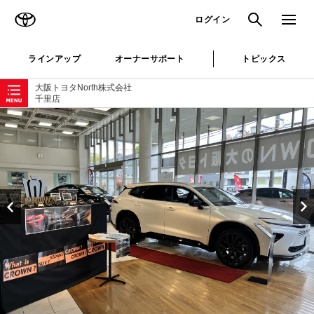
TOYOTA
検索
メニュ
ログイン
ラインアップ
オーナーサポート
トピックス
ローカルナビゲーション
大阪トヨタNorth株式会社
千里店