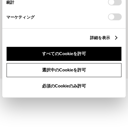
統計
「
Cookie（クッキー）情報の取り扱いについて
」をご覧くだ
さい。
マーケティング
2026624
2026617
詳細を表示
6月25日はLady's Day♡
6月18日はLady's Day♡
すべてのCookieを許可
もっとみる
選択中のCookieを許可
必須のCookieのみ許可
施設情報・サービス