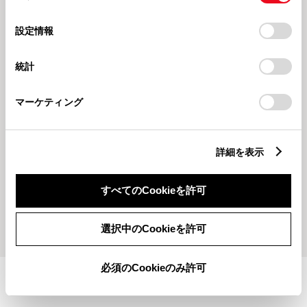
ット登美ヶ丘店】
ペット登美ヶ丘店】
の
「すべてのCookieを許可」をクリックすることで、お客様の
選
デバイスにすべてのCookie(クッキー)が保存されることに同
設定情報
P登美ヶ丘店
P登美ヶ丘店
択
意したことになります。Cookie(クッキー)のオプトアウト、
設定の変更、同意を撤回したりするにあたっては、当社の
統計
「
Cookie（クッキー）情報の取り扱いについて
」をご覧くだ
さい。
マーケティング
20251227
2025122
詳細を表示
年末のご挨拶【奈良トヨペット登
年末年始休業&工事のご案内【奈
美ヶ丘店】
良トヨペット登美ヶ丘店】
すべてのCookieを許可
もっとみる
選択中のCookieを許可
必須のCookieのみ許可
施設情報・サービス