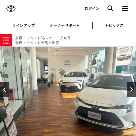
TOYOTA
検索
メニュ
ログイン
ラインアップ
オーナーサポート
トピックス
ローカルナビゲーション
奈良トヨペット/ネッツトヨタ奈良
奈良トヨペット登美ヶ丘店