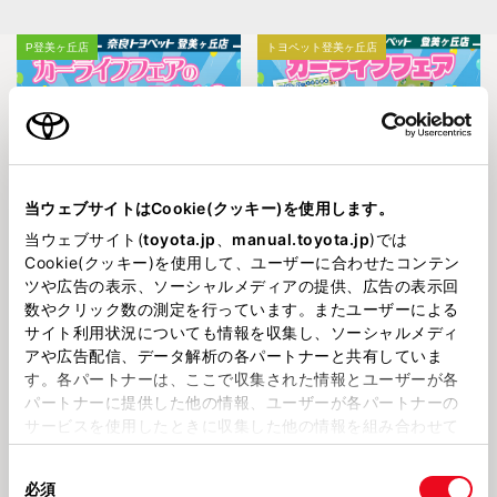
P登美ヶ丘店
トヨペット登美ヶ丘店
当ウェブサイトはCookie(クッキー)を使用します。
2026720
2026630
イベントのご案内３🌟【奈良トヨ
イベントのご案内２🌟【奈良トヨ
当ウェブサイト(
toyota.jp
、
manual.toyota.jp
)では
ペット登美ヶ丘店】
ペット登美ヶ丘店】
Cookie(クッキー)を使用して、ユーザーに合わせたコンテン
ツや広告の表示、ソーシャルメディアの提供、広告の表示回
P登美ヶ丘店
P登美ヶ丘店
数やクリック数の測定を行っています。またユーザーによる
サイト利用状況についても情報を収集し、ソーシャルメディ
アや広告配信、データ解析の各パートナーと共有していま
す。各パートナーは、ここで収集された情報とユーザーが各
パートナーに提供した他の情報、ユーザーが各パートナーの
サービスを使用したときに収集した他の情報を組み合わせて
使用することがあります。当ウェブサイトの使用を続行する
同
2026619
2026424
とCookie(クッキー)に同意したこととなります。
イベントのご案内🌟【奈良トヨペ
GWのご営業について【奈良トヨ
必須
意