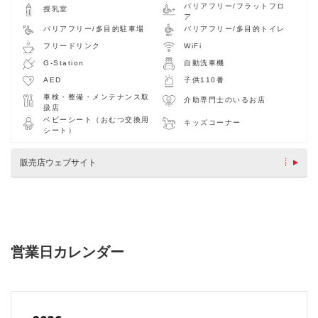
バリアフリー/フラットフロ
授乳室
ア
バリアフリー/多目的駐車場
バリアフリー/多目的トイレ
フリードリンク
WiFi
G-Station
自動洗車機
AED
子供110番
車検・整備・メンテナンス取
介助専門士のいるお店
扱店
ベビーシート（おむつ交換用
キッズコーナー
シート）
販売店ウェブサイト
営業日カレンダー