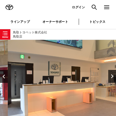
TOYOTA
検索
メニュ
ログイン
ラインアップ
オーナーサポート
トピックス
ローカルナビゲーション
鳥取トヨペット株式会社
鳥取店