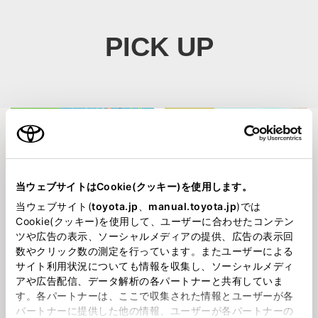
PICK UP
イベント
職場体験
当ウェブサイトはCookie(クッキー)を使用します。
当ウェブサイト(
toyota.jp
、
manual.toyota.jp
)では
Cookie(クッキー)を使用して、ユーザーに合わせたコンテン
2026730
2026717
🌻夏イベント開催のお知らせ🍉
トヨペットで職場体験🌟
ツや広告の表示、ソーシャルメディアの提供、広告の表示回
数やクリック数の測定を行っています。またユーザーによる
サイト利用状況についても情報を収集し、ソーシャルメディ
鳥取店
ハイハイレース
アや広告配信、データ解析の各パートナーと共有していま
す。各パートナーは、ここで収集された情報とユーザーが各
パートナーに提供した他の情報、ユーザーが各パートナーの