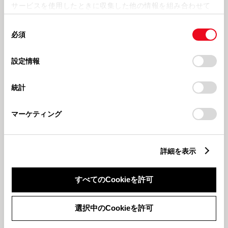
サービスを使用したときに収集した他の情報を組み合わせて
使用することがあります。当ウェブサイトの使用を続行する
同
とCookie(クッキー)に同意したこととなります。
必須
意
2026630
2026620
の
「すべてのCookieを許可」をクリックすることで、お客様の
⚽TOYOPET健康ワールドカップ
ハイハイレースの様子👶🍼
🏆
選
デバイスにすべてのCookie(クッキー)が保存されることに同
設定情報
択
意したことになります。Cookie(クッキー)のオプトアウト、
設定の変更、同意を撤回したりするにあたっては、当社の
鳥取店
GW
統計
「
Cookie（クッキー）情報の取り扱いについて
」をご覧くだ
さい。
マーケティング
詳細を表示
202666
2026530
⚽6月イベント情報📱
スタッフのGWの過ごし方🚙
すべてのCookieを許可
もっとみる
選択中のCookieを許可