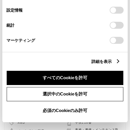
の
「すべてのCookieを許可」をクリックすることで、お客様の
選
デバイスにすべてのCookie(クッキー)が保存されることに同
設定情報
択
意したことになります。Cookie(クッキー)のオプトアウト、
設定の変更、同意を撤回したりするにあたっては、当社の
統計
「
Cookie（クッキー）情報の取り扱いについて
」をご覧くだ
さい。
マーケティング
詳細を表示
すべてのCookieを許可
新車
中古車
サービス
軽自動車
選択中のCookieを許可
バリアフリー/フラットフロ
フリードリンク
必須のCookieのみ許可
ア
WiFi
自動洗車機
AED
子供110番
車検・整備・メンテナンス取