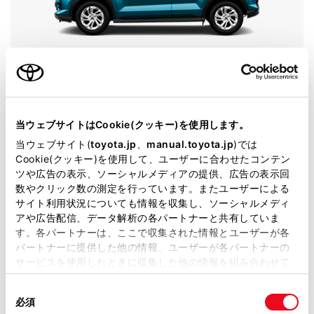
ライズ
グレード
HYBRID G
カラー
ターコイズブルーマイカメタリック
当ウェブサイトはCookie(クッキー)を使用します。
エンジンタイプ
ハイブリッド
当ウェブサイト(
toyota.jp
、
manual.toyota.jp
)では
Cookie(クッキー)を使用して、ユーザーに合わせたコンテン
駆動方式
2WD FF
ツや広告の表示、ソーシャルメディアの提供、広告の表示回
数やクリック数の測定を行っています。またユーザーによる
サイト利用状況についても情報を収集し、ソーシャルメディ
即時予約
アや広告配信、データ解析の各パートナーと共有していま
す。各パートナーは、ここで収集された情報とユーザーが各
パートナーに提供した他の情報、ユーザーが各パートナーの
サービスを使用したときに収集した他の情報を組み合わせて
使用することがあります。当ウェブサイトの使用を続行する
同
施設情報・サービス
とCookie(クッキー)に同意したこととなります。
必須
意