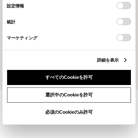
選
デバイスにすべてのCookie(クッキー)が保存されることに同
設定情報
択
意したことになります。Cookie(クッキー)のオプトアウト、
設定の変更、同意を撤回したりするにあたっては、当社の
統計
「
Cookie（クッキー）情報の取り扱いについて
」をご覧くだ
さい。
マーケティング
2026715
202677
🏖流通センター店🏖元気いっぱ
🏖流通センター店🏖一人一花運
い✨フレッシュな新入社員🌈
動でお店の前を華やかに🌼✨
詳細を表示
もっとみる
すべてのCookieを許可
選択中のCookieを許可
施設情報・サービス
必須のCookieのみ許可