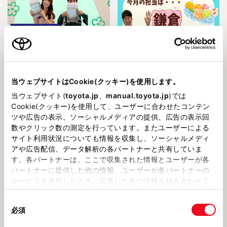
202686
202684
流通センター店🚙皆様の声にお応
🏖流通センター店🏖暑い日にピ
えして💓
ッタリなおもてなし🍨
当ウェブサイトはCookie(クッキー)を使用します。
当ウェブサイト(
toyota.jp
、
manual.toyota.jp
)では
お店のこと
お店のこと
Cookie(クッキー)を使用して、ユーザーに合わせたコンテン
ツや広告の表示、ソーシャルメディアの提供、広告の表示回
数やクリック数の測定を行っています。またユーザーによる
サイト利用状況についても情報を収集し、ソーシャルメディ
アや広告配信、データ解析の各パートナーと共有していま
す。各パートナーは、ここで収集された情報とユーザーが各
パートナーに提供した他の情報、ユーザーが各パートナーの
202681
2026725
流通センター店🚙8月営業日のご
🏖流通センター店🏖Ｔｈａｎｋ
サービスを使用したときに収集した他の情報を組み合わせて
案内🏖️🏄‍♂️🏄‍♂️
ｙｏｕ ＳＡＢＩＮＡ💕
使用することがあります。当ウェブサイトの使用を続行する
同
とCookie(クッキー)に同意したこととなります。
必須
意
お店のこと
お店のこと
の
「すべてのCookieを許可」をクリックすることで、お客様の