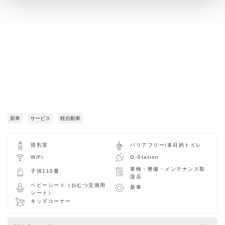
新車
サービス
軽自動車
授乳室
バリアフリー/多目的トイレ
WiFi
G-Station
車検・整備・メンテナンス取
子供110番
扱店
ベビーシート（おむつ交換用
新車
シート）
キッズコーナー