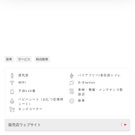
新車
サービス
軽自動車
授乳室
バリアフリー/多目的トイレ
WiFi
G-Station
車検・整備・メンテナンス取
子供110番
扱店
ベビーシート（おむつ交換用
新車
シート）
キッズコーナー
販売店ウェブサイト