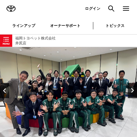
TOYOTA
検索
メニュ
ログイン
ラインアップ
オーナーサポート
トピックス
ローカルナビゲーション
福岡トヨペット株式会社
井尻店