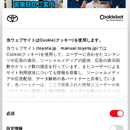
2026731
2026730
井尻店✤8月の営業日のご案内🏄
井尻店✥家族で集合！福岡トヨペ
ットサマーフェス！
当ウェブサイトはCookie(クッキー)を使用します。
当ウェブサイト(
toyota.jp
、
manual.toyota.jp
)では
夏休み！お出かけSUVフェア
お店のこと
Cookie(クッキー)を使用して、ユーザーに合わせたコンテン
ツや広告の表示、ソーシャルメディアの提供、広告の表示回
数やクリック数の測定を行っています。またユーザーによる
サイト利用状況についても情報を収集し、ソーシャルメディ
アや広告配信、データ解析の各パートナーと共有していま
す。各パートナーは、ここで収集された情報とユーザーが各
パートナーに提供した他の情報、ユーザーが各パートナーの
2026722
2026718
サービスを使用したときに収集した他の情報を組み合わせて
✤井尻店✤夏休み！おでかけSUV
井尻店✤バッテリー20％割引LINE
フェア26日迄です！！
クーポンは今月末まで！！
使用することがあります。当ウェブサイトの使用を続行する
同
とCookie(クッキー)に同意したこととなります。
必須
意
お店のこと
お店のこと
の
「すべてのCookieを許可」をクリックすることで、お客様の
選
デバイスにすべてのCookie(クッキー)が保存されることに同
設定情報