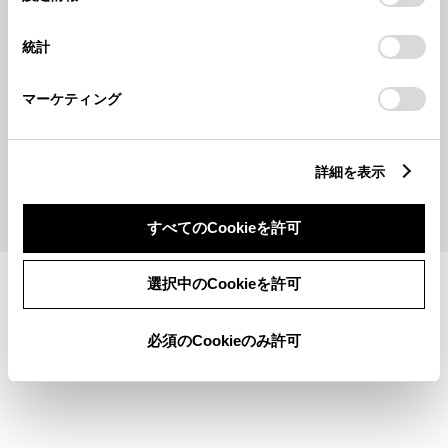
択
意したことになります。Cookie(クッキー)のオプトアウト、
設定の変更、同意を撤回したりするにあたっては、当社の
統計
「
Cookie（クッキー）情報の取り扱いについて
」をご覧くだ
さい。
マーケティング
2026710
202678
井尻店✥限定ドリンク
井尻店✥七夕コーナーあります☺
詳細を表示
もっとみる
すべてのCookieを許可
選択中のCookieを許可
施設情報・サービス
必須のCookieのみ許可