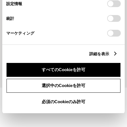
選
デバイスにすべてのCookie(クッキー)が保存されることに同
設定情報
択
意したことになります。Cookie(クッキー)のオプトアウト、
設定の変更、同意を撤回したりするにあたっては、当社の
統計
「
Cookie（クッキー）情報の取り扱いについて
」をご覧くだ
さい。
マーケティング
2026628
2026626
久留米店★7月営業日のご案内📅
久留米店★新型アルファード・ヴ
ェルファイア デビューフェア明日
まで💦
詳細を表示
すべてのCookieを許可
もっとみる
選択中のCookieを許可
施設情報・サービス
必須のCookieのみ許可