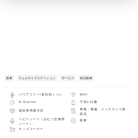
新車
ウェルキャブステーション
サービス
軽自動車
バリアフリー/多目的トイレ
WiFi
G-Station
子供110番
車検・整備・メンテナンス取
福祉車両展示店
扱店
ベビーシート（おむつ交換用
新車
シート）
キッズコーナー