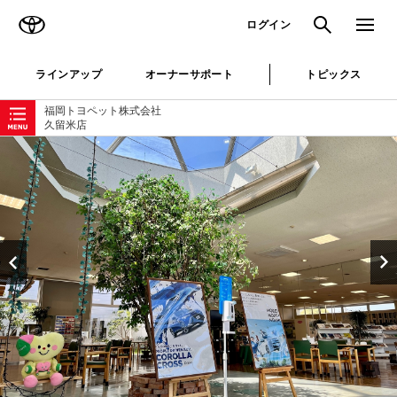
TOYOTA
検索
メニュ
ログイン
ラインアップ
オーナーサポート
トピックス
ローカルナビゲーション
福岡トヨペット株式会社
久留米店