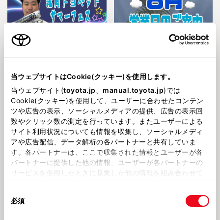
2026731
2026727
久留米店★福岡トヨペットサマー
久留米店★8月営業日のご案内📅
フェス開催🌻
当ウェブサイトはCookie(クッキー)を使用します。
当ウェブサイト(
toyota.jp
、
manual.toyota.jp
)では
2026年夏休み試乗モニター
夏休み！お出かけSUVフェア
Cookie(クッキー)を使用して、ユーザーに合わせたコンテン
ツや広告の表示、ソーシャルメディアの提供、広告の表示回
数やクリック数の測定を行っています。またユーザーによる
サイト利用状況についても情報を収集し、ソーシャルメディ
アや広告配信、データ解析の各パートナーと共有していま
す。各パートナーは、ここで収集された情報とユーザーが各
パートナーに提供した他の情報、ユーザーが各パートナーの
2026710
202673
サービスを使用したときに収集した他の情報を組み合わせて
久留米店★試乗モニターキャンペ
久留米店★夏休み!お出かけSUV
使用することがあります。当ウェブサイトの使用を続行する
ーン応募明日まで💦
フェア☀
同
とCookie(クッキー)に同意したこととなります。
必須
意
お店のこと
アルファード・ヴェルファイアデビュー
の
「すべてのCookieを許可」をクリックすることで、お客様の
フェア