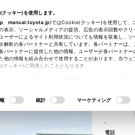
e(クッキー)を使用します。
jp
、
manual.toyota.jp
)ではCookie(クッキー)を使用して
の表示、ソーシャルメディアの提供、広告の表示回数やクリ
ユーザーによるサイト利用状況についても情報を収集し、ソ
タ解析の各パートナーと共有しています。各パートナーは、
各パートナーに提供した他の情報、ユーザーが各パートナー
た他の情報を組み合わせて使用することがあります。当ウェ
ie(クッキー)に同意したこととなります。
川店
許可」をクリックすることで、お客様のデバイスにすべてのCook
意したことになります。Cookie(クッキー)のオプトアウト
るにあたっては、当社の「
Cookie（クッキー）情報の取り
報
統計
マーケティング
住所
電話