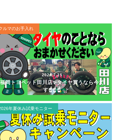
クルマのお手入れ
2026.7.25
福岡トヨペット田川店✨タイヤ買うなら今で
す☝☝☝
2026年夏休み試乗モニター