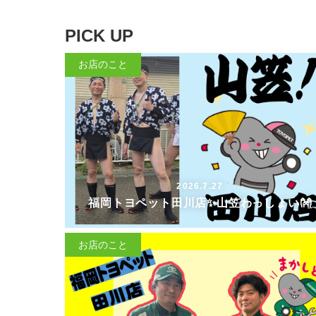
PICK UP
お店のこと
2026.7.27
福岡トヨペット田川店✨山笠わっしょい👐
お店のこと