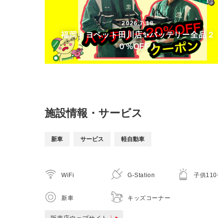
2026.7.18
福岡トヨペット田川店✨バッテリー全品２
０%OFF！
施設情報・サービス
新車
サービス
軽自動車
WiFi
G-Station
子供11
新車
キッズコーナー