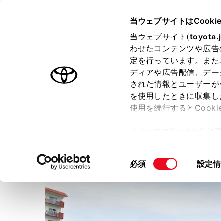
TOYOTA
当ウェブサイトはCooki
当ウェブサイト(
toyota.
わせたコンテンツや広告
ラインアップ
オーナーサポート
トピックス
定を行っています。また
ディアや広告配信、デー
された情報とユーザーが
店舗トップ
ショップブログ
を使用したときに収集し
使用を続行するとCook
福岡トヨペット株式会社
田
「すべてのCookieを
ー)が保存されることに同
更、同意を撤回したりす
同
必須
設定情
て
」をご覧ください。
意
の
選
択