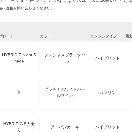
」·「空くまで待つ」ことがなくなりスムーズに試乗いただけ
舗へ直接お問い合わせください。
グレード
カラー
エンジンタイプ
駆
HYBRID Z Night S
プレシャスブラックパ
ハイブリッド
hade
ール
プラチナホワイトパー
G
ガソリン
ルマイカ
HYBRID G 5人乗
アーバンカーキ
ハイブリッド
り