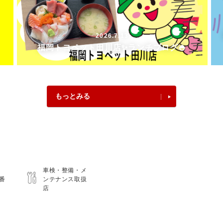
2026.7.13
福岡トヨペット田川店✨ランチブログ🍚
もっとみる
車検・整備・メ
0番
ンテナンス取扱
店