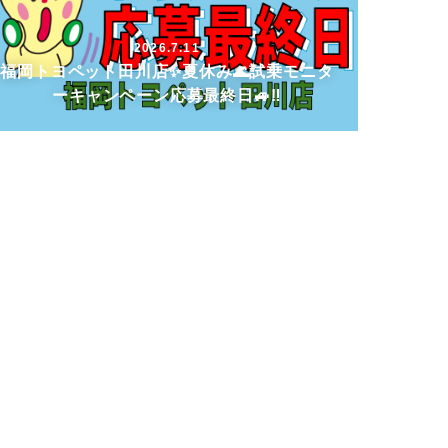
2026.7.11
福岡トヨペット田川店✨夏休み🌊試乗モニタ
ーキャンペーン応募最終日🚙‼