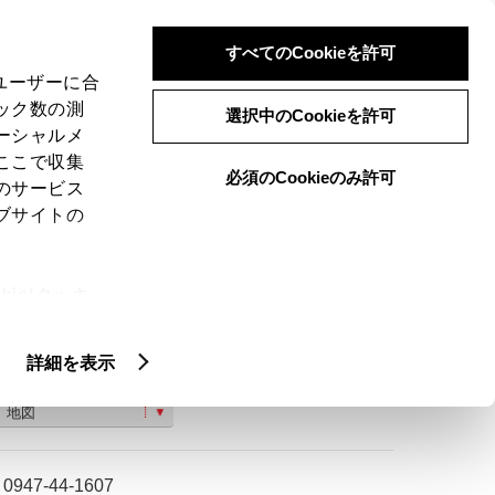
検索
メニュー
ログイン
すべてのCookieを許可
、ユーザーに合
ック数の測
選択中のCookieを許可
ーシャルメ
ここで収集
必須のCookieのみ許可
のサービス
ご購入相談
ブサイトの
ie(クッキ
、設定の変
扱いについ
詳細を表示
田川市大字川宮１７６０−６
地図
0947-44-1607