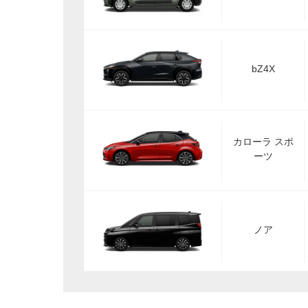
bZ4X
カローラ スポ
ーツ
ノア