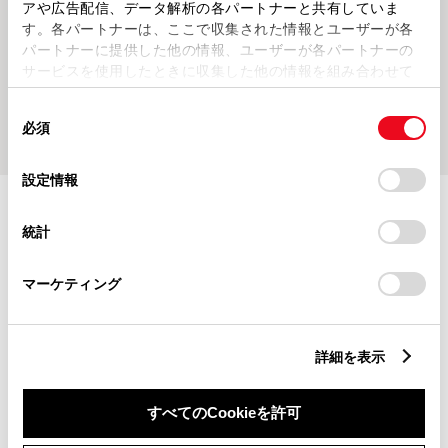
アや広告配信、データ解析の各パートナーと共有していま
202678
202671
トヨタ認定中古車 福岡西店💛サマ
トヨタ認定中古車 福岡西店💛７月
す。各パートナーは、ここで収集された情報とユーザーが各
ーフェア開催中です💛
営業日のお知らせ💛
パートナーに提供した他の情報、ユーザーが各パートナーの
サービスを使用したときに収集した他の情報を組み合わせて
使用することがあります。当ウェブサイトの使用を続行する
同
とCookie(クッキー)に同意したこととなります。
もっとみる
必須
意
の
「すべてのCookieを許可」をクリックすることで、お客様の
選
デバイスにすべてのCookie(クッキー)が保存されることに同
設定情報
択
意したことになります。Cookie(クッキー)のオプトアウト、
設定の変更、同意を撤回したりするにあたっては、当社の
施設情報・サービス
統計
「
Cookie（クッキー）情報の取り扱いについて
」をご覧くだ
さい。
マーケティング
詳細を表示
すべてのCookieを許可