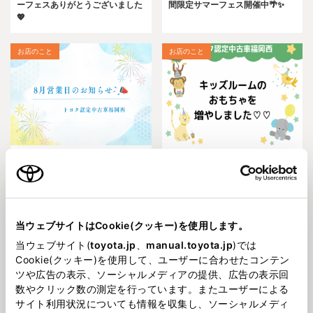
ーフェスありがとうございました
間限定サマーフェス開催中🌴✨
💖
お店のこと
お店のこと
2026729
2026715
トヨタ認定中古車福岡西店💛８月
トヨタ認定中古車 福岡西店💛
営業日のお知らせ💛
NEWキッズルーム💛
中古車サマーフェア
お店のこと
当ウェブサイトはCookie(クッキー)を使用します。
当ウェブサイト(
toyota.jp
、
manual.toyota.jp
)では
Cookie(クッキー)を使用して、ユーザーに合わせたコンテン
ツや広告の表示、ソーシャルメディアの提供、広告の表示回
数やクリック数の測定を行っています。またユーザーによる
サイト利用状況についても情報を収集し、ソーシャルメディ