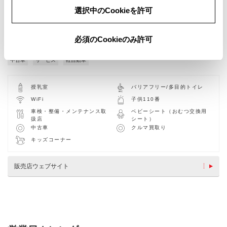
選択中のCookieを許可
必須のCookieのみ許可
中古車
サービス
軽自動車
授乳室
バリアフリー/多目的トイレ
WiFi
子供110番
車検・整備・メンテナンス取
ベビーシート（おむつ交換用
扱店
シート）
中古車
クルマ買取り
キッズコーナー
販売店ウェブサイト