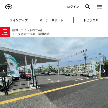
TOYOTA
検索
メニュ
ログイン
ラインアップ
オーナーサポート
トピックス
ローカルナビゲーション
福岡トヨペット株式会社
トヨタ認定中古車 福岡西店