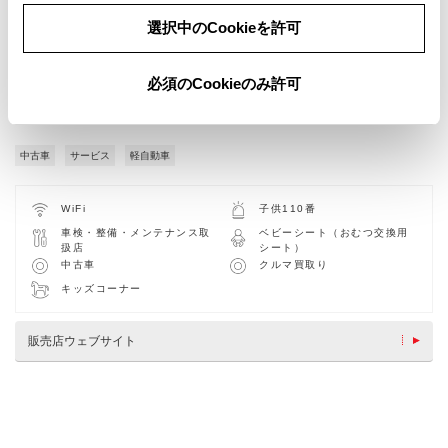
選択中のCookieを許可
必須のCookieのみ許可
中古車
サービス
軽自動車
WiFi
子供110番
車検・整備・メンテナンス取
ベビーシート（おむつ交換用
扱店
シート）
中古車
クルマ買取り
キッズコーナー
販売店ウェブサイト