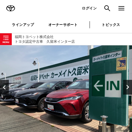
TOYOTA
検索
メニュ
ログイン
ラインアップ
オーナーサポート
トピックス
ローカルナビゲーション
福岡トヨペット株式会社
トヨタ認定中古車 久留米インター店