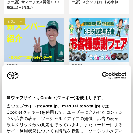
ター店】サマーフェス開催！！！
ー店】スタッフおすすめ車👍
8/1(土)－8/2(日)
お店のこと
2026618
2026612
【トヨタ認定中古車久留米インタ
【トヨタ認定中古車久留米インタ
ー店】新メンバー紹介😆
ー店】お客様感謝フェア開催
中！！！
auケータイ
当ウェブサイトはCookie(クッキー)を使用します。
当ウェブサイト(
toyota.jp
、
manual.toyota.jp
)では
Cookie(クッキー)を使用して、ユーザーに合わせたコンテン
ツや広告の表示、ソーシャルメディアの提供、広告の表示回
数やクリック数の測定を行っています。またユーザーによる
サイト利用状況についても情報を収集し、ソーシャルメディ