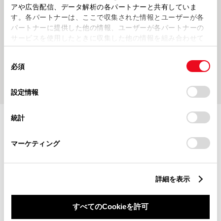
アや広告配信、データ解析の各パートナーと共有していま
2026521
2026512
す。各パートナーは、ここで収集された情報とユーザーが各
【トヨタ認定中古車久留米インタ
【トヨタ認定中古車久留米インタ
パートナーに提供した他の情報、ユーザーが各パートナーの
ー店】ケータイ料金診断会📱ａ
ー店】2026年度も宜しくお願い
サービスを使用したときに収集した他の情報を組み合わせて
ｕ・ＵＱモバイル📱2日間限定！
致します(^^)/
使用することがあります。当ウェブサイトの使用を続行する
同
とCookie(クッキー)に同意したこととなります。
必須
意
もっとみる
の
「すべてのCookieを許可」をクリックすることで、お客様の
選
デバイスにすべてのCookie(クッキー)が保存されることに同
設定情報
択
意したことになります。Cookie(クッキー)のオプトアウト、
設定の変更、同意を撤回したりするにあたっては、当社の
統計
「
Cookie（クッキー）情報の取り扱いについて
」をご覧くだ
施設情報・サービス
さい。
マーケティング
詳細を表示
すべてのCookieを許可