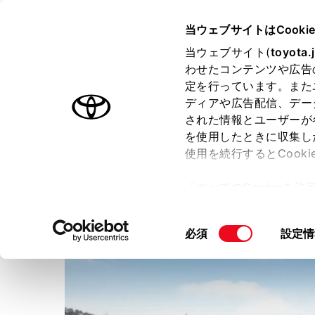
TOYOTA
当ウェブサイトはCooki
当ウェブサイト(
toyota.
わせたコンテンツや広告
ラインアップ
オーナーサポート
トピックス
定を行っています。また
ディアや広告配信、デー
された情報とユーザーが
店舗トップ
を使用したときに収集し
使用を続行するとCook
熊本トヨペット株式会社
天
「すべてのCookieを
ー)が保存されることに同
更、同意を撤回したりす
同
必須
設定情
て
」をご覧ください。
意
の
選
択