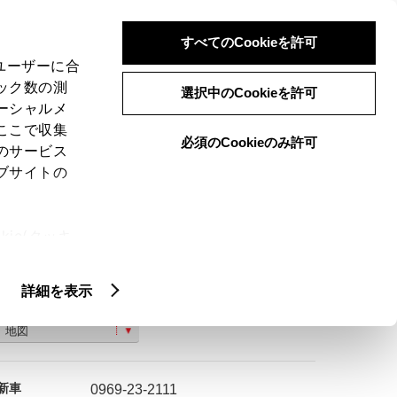
検索
メニュー
ログイン
すべてのCookieを許可
、ユーザーに合
ック数の測
選択中のCookieを許可
ーシャルメ
ここで収集
必須のCookieのみ許可
のサービス
ご購入相談
ブサイトの
ie(クッキ
、設定の変
扱いについ
詳細を表示
天草市 亀場町亀川 １７０８−５
地図
新車
0969-23-2111