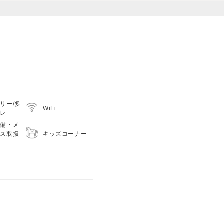
リー/多
WiFi
イレ
整備・メ
キッズコーナー
ンス取扱