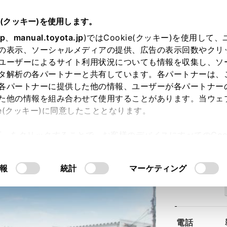
e(クッキー)を使用します。
jp
、
manual.toyota.jp
)ではCookie(クッキー)を使用して
の表示、ソーシャルメディアの提供、広告の表示回数やクリ
ユーザーによるサイト利用状況についても情報を収集し、ソ
タ解析の各パートナーと共有しています。各パートナーは、
各パートナーに提供した他の情報、ユーザーが各パートナー
た他の情報を組み合わせて使用することがあります。当ウェ
ie(クッキー)に同意したこととなります。
草店
許可」をクリックすることで、お客様のデバイスにすべてのCook
意したことになります。Cookie(クッキー)のオプトアウト
るにあたっては、当社の「
Cookie（クッキー）情報の取り
報
統計
マーケティング
住所
電話