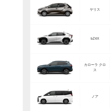
ヤリス
bZ4X
カローラ クロ
ス
ノア